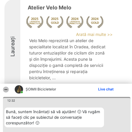
Atelier Velo Melo
Arată mai multe >>
Laureați
Velo Melo reprezintă un atelier de
specialitate localizat în Oradea, dedicat
tuturor entuziaștilor de ciclism din zonă
și din împrejurimi. Acesta pune la
dispoziție o gamă completă de servicii
pentru întreținerea și reparația
bicicletelor, ...
9.6
ȘOIMII Bicicletelor
Live chat
12:32
Organizator Ranking
Plebiscyt
Contact
Bună, suntem încântați să vă ajutăm! 🙂 Vă rugăm
BRIGHT SOLUTIONS BR SRL
Câștigătorii
Contact
să faceți clic pe subiectul de conversație
Aleea Timisul De Sus 2 Bl. A30
Lista Tuturor
corespunzător! 🙂
Sc. A Et. 4 Ap. 13 Cod 061952
Laureaților
București
Reguli
CUI 36737675
Statut