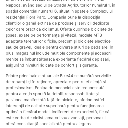
Napoca, având sediul pe Strada Agricultorilor numărul 1, în
spațiul comercial numărul 6, situat în spatele Complexului
rezidențial Flora Parc. Compania pune la dispoziția
clienților o gamă extinsă de produse și servicii dedicate
celor care practică ciclismul. Oferta cuprinde biciclete de
șosea, axate pe performanță și viteză, modele MTB
adaptate terenurilor dificile, precum și biciclete electrice
sau de gravel, ideale pentru diverse stiluri de pedalare. În
plus, magazinul include multiple componente și accesorii
menite să îmbunătățească experiența fiecărei deplasări,
asigurând niveluri ridicate de confort și siguranță.
Printre principalele atuuri ale Bike44 se numără serviciile
de reparații și întreținere, apreciate pentru eficiență și
profesionalism. Echipa de mecanici este recunoscută
pentru atenția sporită la detalii, responsabilitate și
pasiunea manifestată față de biciclete, oferind astfel
intervenții de calitate superioară pentru funcționarea
optimă a fiecărui model. Indiferent de experiență, fie că
este vorba de cicliști amatori sau avansați, personalul
oferă consultanță specializată pentru alegerea