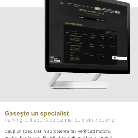
Gasește un specialist
Ranking-ul îi adună pe cei mai buni din industrie
Cauți un specialist in apropierea ta? Verificați motorul
nostru de căutare. Folosiți doar cele mai bune servicii!