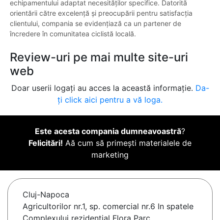
echipamentului adaptat necesităților specifice. Datorită
orientării către excelență și preocupării pentru satisfacția
clientului, compania se evidențiază ca un partener de
încredere în comunitatea ciclistă locală.
Review-uri pe mai multe site-uri
web
Doar userii logați au acces la această informație.
Da-
ți click aici pentru a vă loga.
Este acesta compania dumneavoastră
?
Felicitări!
Aă cum să primești materialele de
marketing
Cluj-Napoca
Agricultorilor nr.1, sp. comercial nr.6 In spatele
Complexului rezidential Flora Parc