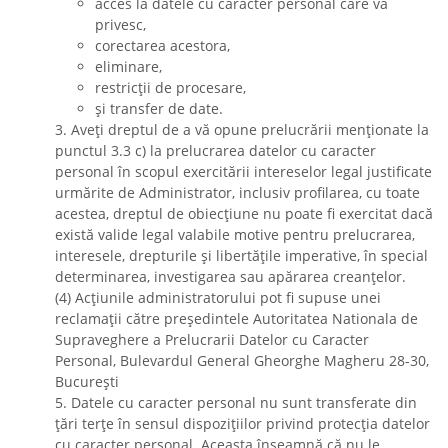
acces la datele cu caracter personal care vă
privesc,
corectarea acestora,
eliminare,
restricții de procesare,
și transfer de date.
3. Aveți dreptul de a vă opune prelucrării menționate la
punctul 3.3 c) la prelucrarea datelor cu caracter
personal în scopul exercitării intereselor legal justificate
urmărite de Administrator, inclusiv profilarea, cu toate
acestea, dreptul de obiecțiune nu poate fi exercitat dacă
există valide legal valabile motive pentru prelucrarea,
interesele, drepturile și libertățile imperative, în special
determinarea, investigarea sau apărarea creanțelor.
(4) Acțiunile administratorului pot fi supuse unei
reclamații către președintele Autoritatea Nationala de
Supraveghere a Prelucrarii Datelor cu Caracter
Personal, Bulevardul General Gheorghe Magheru 28-30,
București
5. Datele cu caracter personal nu sunt transferate din
țări terțe în sensul dispozițiilor privind protecția datelor
cu caracter personal. Aceasta înseamnă că nu le