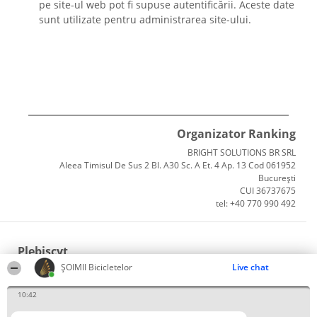
pe site-ul web pot fi supuse autentificării. Aceste date
sunt utilizate pentru administrarea site-ului.
Organizator Ranking
BRIGHT SOLUTIONS BR SRL
Aleea Timisul De Sus 2 Bl. A30 Sc. A Et. 4 Ap. 13 Cod 061952
București
CUI 36737675
tel: +40 770 990 492
Plebiscyt
ȘOIMII Bicicletelor
Live chat
Câștigătorii
Lista Tuturor Laureaților
10:42
Reguli
Statut