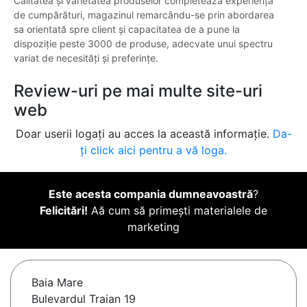
Calitatea și varietatea produselor completează experiența
de cumpărături, magazinul remarcându-se prin abordarea
sa orientată spre client și capacitatea de a pune la
dispoziție peste 3000 de produse, adecvate unui spectru
variat de necesități și preferințe.
Review-uri pe mai multe site-uri
web
Doar userii logați au acces la această informație.
Da-
ți click aici pentru a vă loga.
Este acesta compania dumneavoastră
?
Felicitări!
Aă cum să primești materialele de
marketing
Baia Mare
Bulevardul Traian 19