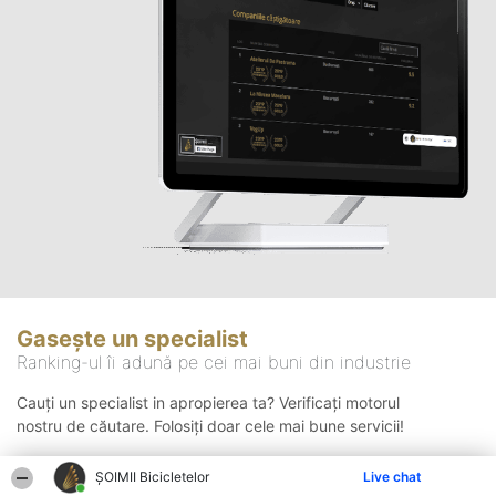
Gasește un specialist
Ranking-ul îi adună pe cei mai buni din industrie
Cauți un specialist in apropierea ta? Verificați motorul
nostru de căutare. Folosiți doar cele mai bune servicii!
ȘOIMII Bicicletelor
Live chat