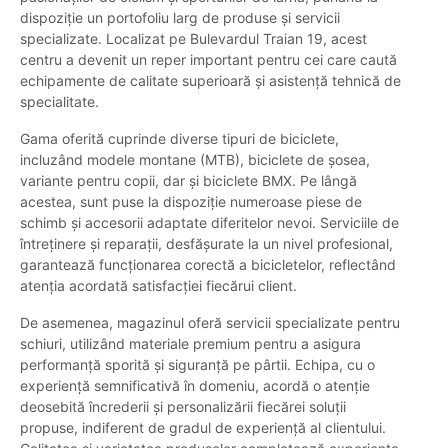
dispoziție un portofoliu larg de produse și servicii
specializate. Localizat pe Bulevardul Traian 19, acest
centru a devenit un reper important pentru cei care caută
echipamente de calitate superioară și asistență tehnică de
specialitate.
Gama oferită cuprinde diverse tipuri de biciclete,
incluzând modele montane (MTB), biciclete de șosea,
variante pentru copii, dar și biciclete BMX. Pe lângă
acestea, sunt puse la dispoziție numeroase piese de
schimb și accesorii adaptate diferitelor nevoi. Serviciile de
întreținere și reparații, desfășurate la un nivel profesional,
garantează funcționarea corectă a bicicletelor, reflectând
atenția acordată satisfacției fiecărui client.
De asemenea, magazinul oferă servicii specializate pentru
schiuri, utilizând materiale premium pentru a asigura
performanță sporită și siguranță pe pârtii. Echipa, cu o
experiență semnificativă în domeniu, acordă o atenție
deosebită încrederii și personalizării fiecărei soluții
propuse, indiferent de gradul de experiență al clientului.