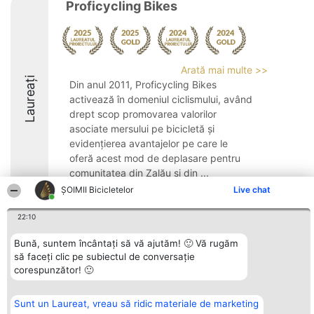
Proficycling Bikes
Arată mai multe >>
Laureați
Din anul 2011, Proficycling Bikes
activează în domeniul ciclismului, având
drept scop promovarea valorilor
asociate mersului pe bicicletă și
evidențierea avantajelor pe care le
oferă acest mod de deplasare pentru
comunitatea din Zalău și din ...
ȘOIMII Bicicletelor
Live chat
9.6
22:10
Bună, suntem încântați să vă ajutăm! 🙂 Vă rugăm
Organizator Ranking
Plebiscyt
Contact
să faceți clic pe subiectul de conversație
BRIGHT SOLUTIONS BR SRL
Câștigătorii
Contact
corespunzător! 🙂
Aleea Timisul De Sus 2 Bl. A30
Lista Tuturor
Sc. A Et. 4 Ap. 13 Cod 061952
Laureaților
București
Reguli
CUI 36737675
Statut
Sunt un Laureat, vreau să ridic materiale de marketing
tel: +40 770 990 492
Politica de