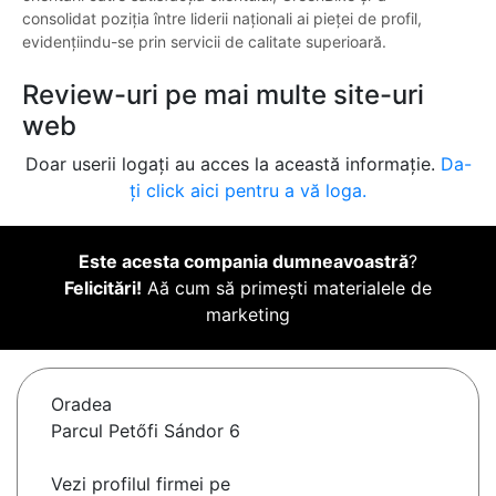
consolidat poziția între liderii naționali ai pieței de profil,
evidențiindu-se prin servicii de calitate superioară.
Review-uri pe mai multe site-uri
web
Doar userii logați au acces la această informație.
Da-
ți click aici pentru a vă loga.
Este acesta compania dumneavoastră
?
Felicitări!
Aă cum să primești materialele de
marketing
Oradea
Parcul Petőfi Sándor 6
Vezi profilul firmei pe