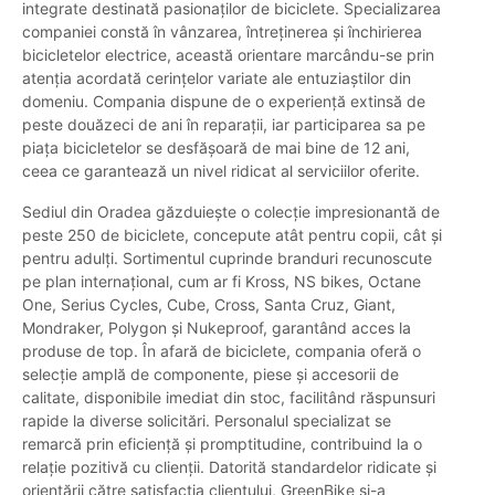
integrate destinată pasionaților de biciclete. Specializarea
companiei constă în vânzarea, întreținerea și închirierea
bicicletelor electrice, această orientare marcându-se prin
atenția acordată cerințelor variate ale entuziaștilor din
domeniu. Compania dispune de o experiență extinsă de
peste douăzeci de ani în reparații, iar participarea sa pe
piața bicicletelor se desfășoară de mai bine de 12 ani,
ceea ce garantează un nivel ridicat al serviciilor oferite.
Sediul din Oradea găzduiește o colecție impresionantă de
peste 250 de biciclete, concepute atât pentru copii, cât și
pentru adulți. Sortimentul cuprinde branduri recunoscute
pe plan internațional, cum ar fi Kross, NS bikes, Octane
One, Serius Cycles, Cube, Cross, Santa Cruz, Giant,
Mondraker, Polygon și Nukeproof, garantând acces la
produse de top. În afară de biciclete, compania oferă o
selecție amplă de componente, piese și accesorii de
calitate, disponibile imediat din stoc, facilitând răspunsuri
rapide la diverse solicitări. Personalul specializat se
remarcă prin eficiență și promptitudine, contribuind la o
relație pozitivă cu clienții. Datorită standardelor ridicate și
orientării către satisfacția clientului, GreenBike și-a