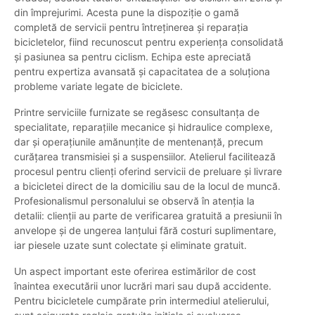
din împrejurimi. Acesta pune la dispoziție o gamă
completă de servicii pentru întreținerea și reparația
bicicletelor, fiind recunoscut pentru experiența consolidată
și pasiunea sa pentru ciclism. Echipa este apreciată
pentru expertiza avansată și capacitatea de a soluționa
probleme variate legate de biciclete.
Printre serviciile furnizate se regăsesc consultanța de
specialitate, reparațiile mecanice și hidraulice complexe,
dar și operațiunile amănunțite de mentenanță, precum
curățarea transmisiei și a suspensiilor. Atelierul facilitează
procesul pentru clienți oferind servicii de preluare și livrare
a bicicletei direct de la domiciliu sau de la locul de muncă.
Profesionalismul personalului se observă în atenția la
detalii: clienții au parte de verificarea gratuită a presiunii în
anvelope și de ungerea lanțului fără costuri suplimentare,
iar piesele uzate sunt colectate și eliminate gratuit.
Un aspect important este oferirea estimărilor de cost
înaintea executării unor lucrări mari sau după accidente.
Pentru bicicletele cumpărate prin intermediul atelierului,