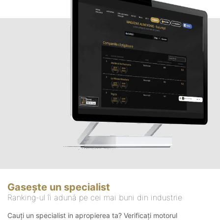
Gasește un specialist
Ranking-ul îi adună pe cei mai buni din industrie
Cauți un specialist in apropierea ta? Verificați motorul