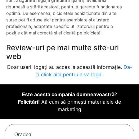
sunt asigurate reglaje gratuite inițiale și evaluarea
riguroasă a stării acestora, pentru a garanta funcționarea
optimă. De asemenea, bicicletele achiziționate din alte
surse pot fi aduse aici pentru asamblare și ajustare
profesională, adaptate specific utilizatorului pentru o
poziție cât mai corectă și eficientă pe bicicletă.
Review-uri pe mai multe site-uri
web
Doar userii logați au acces la această informație.
Da-
ți click aici pentru a vă loga.
Este acesta compania dumneavoastră
?
Felicitări!
Aă cum să primești materialele de
marketing
Oradea