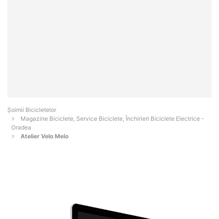
Șoimii Bicicletelor
Magazine Biciclete, Service Biciclete, Închirieri Biciclete Electrice -
Oradea
Atelier Velo Melo