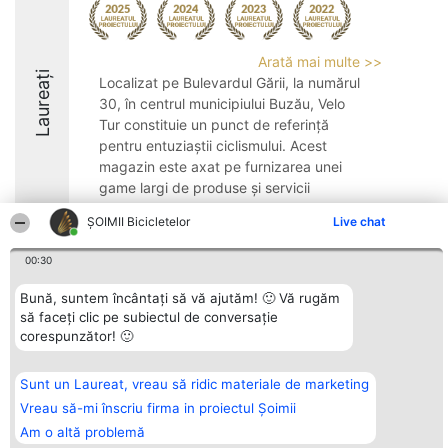
Arată mai multe >>
Laureați
Localizat pe Bulevardul Gării, la numărul
30, în centrul municipiului Buzău, Velo
Tur constituie un punct de referință
pentru entuziaștii ciclismului. Acest
magazin este axat pe furnizarea unei
game largi de produse și servicii
specifice domeniului ...
ȘOIMII Bicicletelor
Live chat
8.1
00:30
Bună, suntem încântați să vă ajutăm! 🙂 Vă rugăm
Organizator Ranking
să faceți clic pe subiectul de conversație
Plebiscyt
Contact
BRIGHT SOLUTIONS BR SRL
Câștigătorii
Contact
corespunzător! 🙂
Aleea Timisul De Sus 2 Bl. A30
Lista Tuturor
Sc. A Et. 4 Ap. 13 Cod 061952
Laureaților
București
Reguli
Sunt un Laureat, vreau să ridic materiale de marketing
CUI 36737675
Statut
tel: +40 770 990 492
Vreau să-mi înscriu firma in proiectul Șoimii
Politica de
confidențialitate
Am o altă problemă