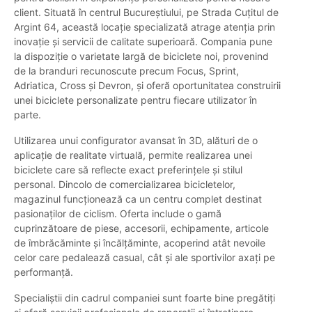
client. Situată în centrul Bucureștiului, pe Strada Cuțitul de
Argint 64, această locație specializată atrage atenția prin
inovație și servicii de calitate superioară. Compania pune
la dispoziție o varietate largă de biciclete noi, provenind
de la branduri recunoscute precum Focus, Sprint,
Adriatica, Cross și Devron, și oferă oportunitatea construirii
unei biciclete personalizate pentru fiecare utilizator în
parte.
Utilizarea unui configurator avansat în 3D, alături de o
aplicație de realitate virtuală, permite realizarea unei
biciclete care să reflecte exact preferințele și stilul
personal. Dincolo de comercializarea bicicletelor,
magazinul funcționează ca un centru complet destinat
pasionaților de ciclism. Oferta include o gamă
cuprinzătoare de piese, accesorii, echipamente, articole
de îmbrăcăminte și încălțăminte, acoperind atât nevoile
celor care pedalează casual, cât și ale sportivilor axați pe
performanță.
Specialiștii din cadrul companiei sunt foarte bine pregătiți