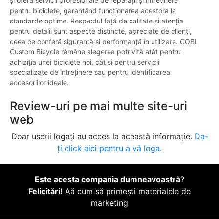
și oferă servicii profesionale de reparații și întreținere
pentru biciclete, garantând funcționarea acestora la
standarde optime. Respectul față de calitate și atenția
pentru detalii sunt aspecte distincte, apreciate de clienți,
ceea ce conferă siguranță și performanță în utilizare. COBI
Custom Bicycle rămâne alegerea potrivită atât pentru
achiziția unei biciclete noi, cât și pentru servicii
specializate de întreținere sau pentru identificarea
accesoriilor ideale.
Review-uri pe mai multe site-uri
web
Doar userii logați au acces la această informație.
Da-
ți click aici pentru a vă loga.
Este acesta compania dumneavoastră
?
Felicitări!
Aă cum să primești materialele de
marketing