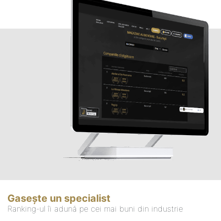
Gasește un specialist
Ranking-ul îi adună pe cei mai buni din industrie