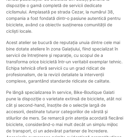
dispoziție o gamă completă de servicii dedicate
ciclismului. Amplasată pe strada Cezar, la numărul 38,
compania a fost fondată dintr-o pasiune autentică pentru
biciclete, având ca obiectiv susținerea comunității de
cicliști locale.
Acest atelier se bucură de reputația unuia dintre cele mai
bine dotate ateliere în zona Galațiului, fiind specializat în
servicii de întreținere și reparație, cu scopul de a
transforma orice bicicletă într-un veritabil exemplar tehnic.
Echipa tehnică oferă servicii cu un grad ridicat de
profesionalism, de la revizii detaliate la intervenții
complexe, garantând standarde ridicate de calitate.
Pe lângă specializarea în service, Bike-Boutique Galati
pune la dispoziție o varietate extinsă de biciclete, atât noi
cât și second-hand, însoțite de o selecție largă de
accesorii, destinate tuturor categoriilor de vârstă și
stilurilor de mers. Se remarcă prin atenția acordată fiecărei
biciclete, considerând-o mai mult decât un simplu mijloc
de transport, ci un adevărat partener de încredere.