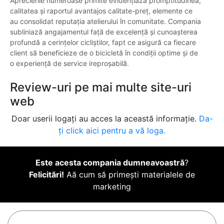
Aprecierile numeroase primite evidențiază promptitudinea,
calitatea și raportul avantajos calitate-preț, elemente ce
au consolidat reputația atelierului în comunitate. Compania
subliniază angajamentul față de excelență și cunoașterea
profundă a cerințelor cicliștilor, fapt ce asigură ca fiecare
client să beneficieze de o bicicletă în condiții optime și de
o experiență de service ireproșabilă.
Review-uri pe mai multe site-uri
web
Doar userii logați au acces la această informație.
Da-
ți click aici pentru a vă loga.
Este acesta compania dumneavoastră
?
Felicitări!
Aă cum să primești materialele de
marketing