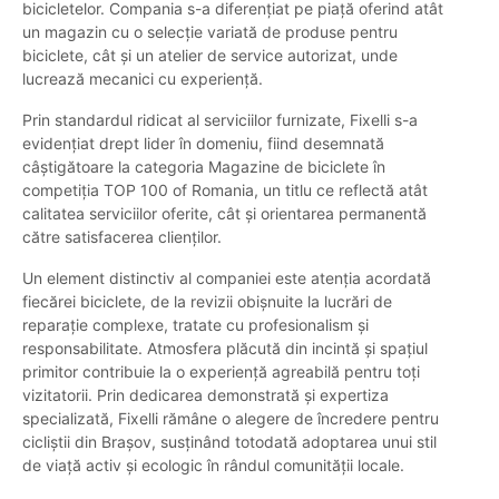
bicicletelor. Compania s-a diferențiat pe piață oferind atât
un magazin cu o selecție variată de produse pentru
biciclete, cât și un atelier de service autorizat, unde
lucrează mecanici cu experiență.
Prin standardul ridicat al serviciilor furnizate, Fixelli s-a
evidențiat drept lider în domeniu, fiind desemnată
câștigătoare la categoria Magazine de biciclete în
competiția TOP 100 of Romania, un titlu ce reflectă atât
calitatea serviciilor oferite, cât și orientarea permanentă
către satisfacerea clienților.
Un element distinctiv al companiei este atenția acordată
fiecărei biciclete, de la revizii obișnuite la lucrări de
reparație complexe, tratate cu profesionalism și
responsabilitate. Atmosfera plăcută din incintă și spațiul
primitor contribuie la o experiență agreabilă pentru toți
vizitatorii. Prin dedicarea demonstrată și expertiza
specializată, Fixelli rămâne o alegere de încredere pentru
cicliștii din Brașov, susținând totodată adoptarea unui stil
de viață activ și ecologic în rândul comunității locale.