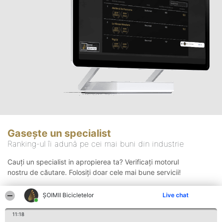
Gasește un specialist
Ranking-ul îi adună pe cei mai buni din industrie
Cauți un specialist in apropierea ta? Verificați motorul
nostru de căutare. Folosiți doar cele mai bune servicii!
ȘOIMII Bicicletelor
Live chat
Căutare
11:18