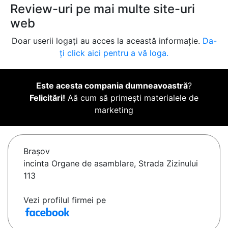
Review-uri pe mai multe site-uri
web
Doar userii logați au acces la această informație.
Da-
ți click aici pentru a vă loga.
Este acesta compania dumneavoastră
?
Felicitări!
Aă cum să primești materialele de
marketing
Braşov
incinta Organe de asamblare, Strada Zizinului
113
Vezi profilul firmei pe