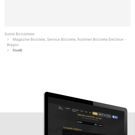
Șoimii Bicicletelor
Magazine Biciclete, Service Biciclete, Închirieri Biciclete Electrice -
Braşov
fixelli