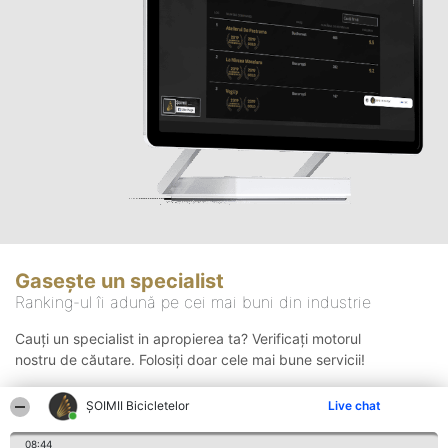
Gasește un specialist
Ranking-ul îi adună pe cei mai buni din industrie
Cauți un specialist in apropierea ta? Verificați motorul
nostru de căutare. Folosiți doar cele mai bune servicii!
ȘOIMII Bicicletelor
Live chat
Căutare
08:44