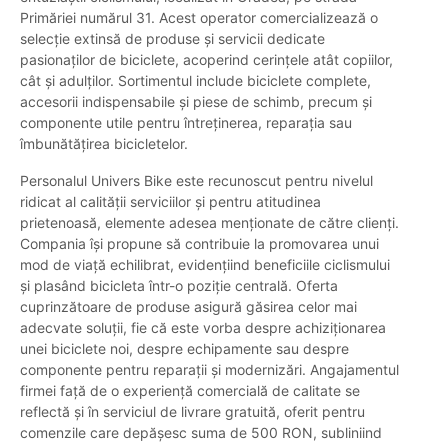
Primăriei numărul 31. Acest operator comercializează o
selecție extinsă de produse și servicii dedicate
pasionaților de biciclete, acoperind cerințele atât copiilor,
cât și adulților. Sortimentul include biciclete complete,
accesorii indispensabile și piese de schimb, precum și
componente utile pentru întreținerea, reparația sau
îmbunătățirea bicicletelor.
Personalul Univers Bike este recunoscut pentru nivelul
ridicat al calității serviciilor și pentru atitudinea
prietenoasă, elemente adesea menționate de către clienți.
Compania își propune să contribuie la promovarea unui
mod de viață echilibrat, evidențiind beneficiile ciclismului
și plasând bicicleta într-o poziție centrală. Oferta
cuprinzătoare de produse asigură găsirea celor mai
adecvate soluții, fie că este vorba despre achiziționarea
unei biciclete noi, despre echipamente sau despre
componente pentru reparații și modernizări. Angajamentul
firmei față de o experiență comercială de calitate se
reflectă și în serviciul de livrare gratuită, oferit pentru
comenzile care depășesc suma de 500 RON, subliniind