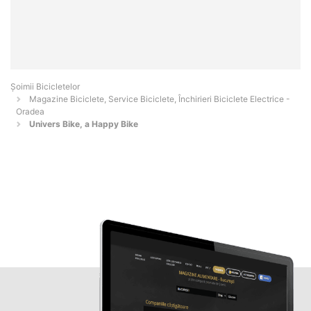
Șoimii Bicicletelor
Magazine Biciclete, Service Biciclete, Închirieri Biciclete Electrice -
Oradea
Univers Bike, a Happy Bike