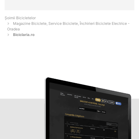
Șoimii Bicicletelor
Magazine Biciclete, Service Biciclete, Închirieri Biciclete Electrice -
Oradea
Biciclaria.ro