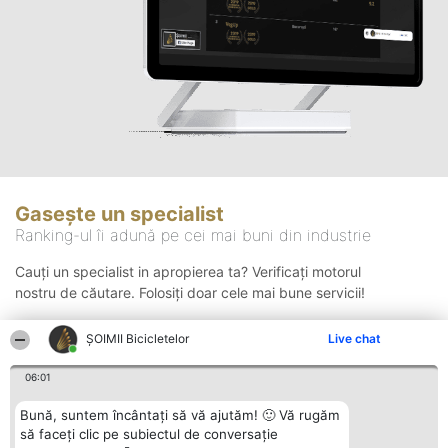
Gasește un specialist
Ranking-ul îi adună pe cei mai buni din industrie
Cauți un specialist in apropierea ta? Verificați motorul
nostru de căutare. Folosiți doar cele mai bune servicii!
ȘOIMII Bicicletelor
Live chat
Căutare
06:01
Bună, suntem încântați să vă ajutăm! 🙂 Vă rugăm
să faceți clic pe subiectul de conversație