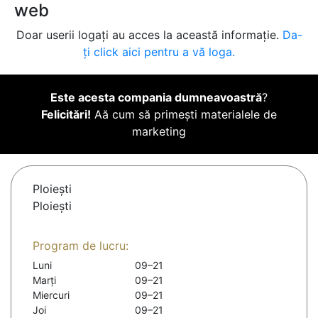
web
Doar userii logați au acces la această informație.
Da-
ți click aici pentru a vă loga.
Este acesta compania dumneavoastră
?
Felicitări!
Aă cum să primești materialele de
marketing
Ploieşti
Ploiești
Program de lucru:
Luni
09–21
Marți
09–21
Miercuri
09–21
Joi
09–21