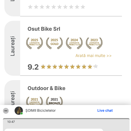
Osut Bike Srl
Laureați
Arată mai multe >>
9.2
Outdoor & Bike
Laureați
ȘOIMII Bicicletelor
Live chat
10:47