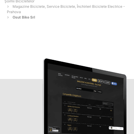
Șoimii Bicicletelor
Magazine Biciclete, Service Biciclete, Închirieri Biciclete Electrice -
Prahova
Osut Bike Srl