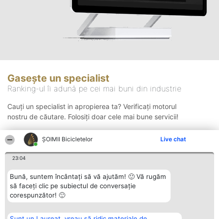
Gasește un specialist
Ranking-ul îi adună pe cei mai buni din industrie
Cauți un specialist in apropierea ta? Verificați motorul
nostru de căutare. Folosiți doar cele mai bune servicii!
ȘOIMII Bicicletelor
Live chat
Căutare
23:04
Bună, suntem încântați să vă ajutăm! 🙂 Vă rugăm
să faceți clic pe subiectul de conversație
corespunzător! 🙂
Sunt un Laureat, vreau să ridic materiale de