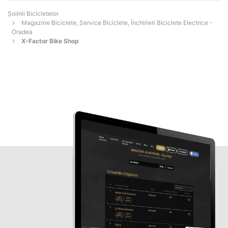
Șoimii Bicicletelor
Magazine Biciclete, Service Biciclete, Închirieri Biciclete Electrice -
Oradea
X-Factor Bike Shop