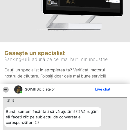
Gasește un specialist
Ranking-ul îi adună pe cei mai buni din industrie
Cauți un specialist in apropierea ta? Verificați motorul
nostru de căutare. Folosiți doar cele mai bune servicii!
ȘOIMII Bicicletelor
Live chat
Căutare
21:13
Bună, suntem încântați să vă ajutăm! 🙂 Vă rugăm
să faceți clic pe subiectul de conversație
corespunzător! 🙂