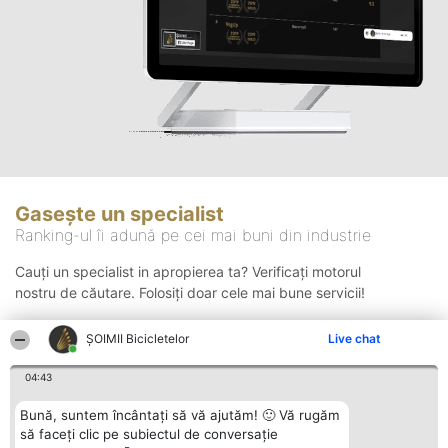
Gasește un specialist
Ranking-ul îi adună pe cei mai buni din industrie
Cauți un specialist in apropierea ta? Verificați motorul
nostru de căutare. Folosiți doar cele mai bune servicii!
ȘOIMII Bicicletelor
Live chat
Căutare
04:43
Bună, suntem încântați să vă ajutăm! 🙂 Vă rugăm
să faceți clic pe subiectul de conversație