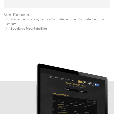
Șoimii Bicicletelor
Magazine Biciclete, Service Biciclete, Închirieri Biciclete Electrice -
Braşov
Scoala de Mountain Bike