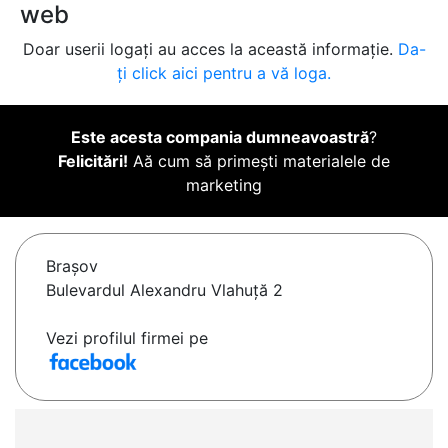
web
Doar userii logați au acces la această informație.
Da-
ți click aici pentru a vă loga.
Este acesta compania dumneavoastră
?
Felicitări!
Aă cum să primești materialele de
marketing
Braşov
Bulevardul Alexandru Vlahuță 2
Vezi profilul firmei pe