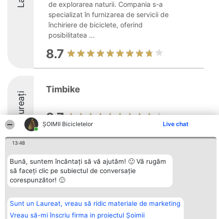
de explorarea naturii. Compania s-a
specializat în furnizarea de servicii de
închiriere de biciclete, oferind
posibilitatea ...
8.7
Timbike
Laureați
8.7
ȘOIMII Bicicletelor
Live chat
13:48
Bună, suntem încântați să vă ajutăm! 🙂 Vă rugăm
Organizator Ranking
Plebiscyt
Contact
să faceți clic pe subiectul de conversație
BRIGHT SOLUTIONS BR SRL
Câștigătorii
Contact
corespunzător! 🙂
Aleea Timisul De Sus 2 Bl. A30
Lista Tuturor
Sc. A Et. 4 Ap. 13 Cod 061952
Laureaților
București
Reguli
CUI 36737675
Statut
Sunt un Laureat, vreau să ridic materiale de marketing
tel: +40 770 990 492
Politica de
Vreau să-mi înscriu firma in proiectul Șoimii
confidențialitate