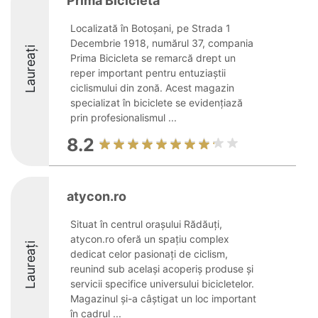
Prima Bicicleta
Localizată în Botoșani, pe Strada 1
Decembrie 1918, numărul 37, compania
Laureați
Prima Bicicleta se remarcă drept un
reper important pentru entuziaștii
ciclismului din zonă. Acest magazin
specializat în biciclete se evidențiază
prin profesionalismul ...
8.2
atycon.ro
Situat în centrul orașului Rădăuți,
atycon.ro oferă un spațiu complex
Laureați
dedicat celor pasionați de ciclism,
reunind sub același acoperiș produse și
servicii specifice universului bicicletelor.
Magazinul și-a câștigat un loc important
în cadrul ...