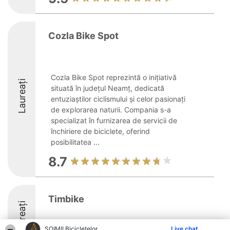
Cozla Bike Spot
Cozla Bike Spot reprezintă o inițiativă
Laureați
situată în județul Neamț, dedicată
entuziaștilor ciclismului și celor pasionați
de explorarea naturii. Compania s-a
specializat în furnizarea de servicii de
închiriere de biciclete, oferind
posibilitatea ...
8.7
Timbike
Laureați
8.7
ȘOIMII Bicicletelor
Live chat