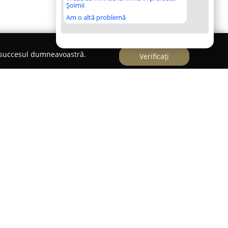
Șoimii
Am o altă problemă
e succesul dumneavoastră.
Verificați
S.R.L.
brand recunoscut în sectorul comerțului cu
nd continuu din anul 1995. De-a lungul timpului,
expert în domeniu, venind în întâmpinarea atât a
 a celor interesați de alternative ecologice de
insă de produse. Magazinul, având o amplasare
zești 3A, în apropiere de Târgul Vitan, este
ntru cei aflați în căutarea unei biciclete