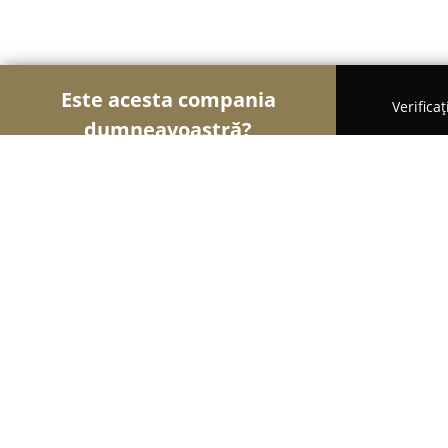
Este acesta compania
Verifica
dumneavoastră?
Șoimii Bicicletelor
Magazine Biciclete, Service Bic
Auto Nico Simo S.R.L.
9
(60)