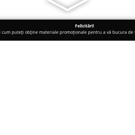
Felicitări!
ți cum puteți obține materiale promoționale pentru a vă bucura d
iclete, Închirieri Biciclete Electrice - Bucureşti
Auto Nico Simo 
Despre companie:
Auto Nico Simo
reprezintă un 
biciclete din București, activâ
compania s-a consolidat ca un 
entuziaștilor ciclismului, cât și
Arată mai multe >>
transport, printr-o paletă ext
strategică pe Șoseaua Vitan-Bâr
considerat un punct de reper pe