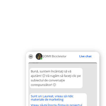
ȘOIMII Bicicletelor
Live chat
12:30
Bună, suntem încântați să vă
ajutăm! 🙂 Vă rugăm să faceți clic pe
subiectul de conversație
corespunzător! 🙂
Sunt un Laureat, vreau să ridic
materiale de marketing
Vreau să-mi înscriu firma in proiectul