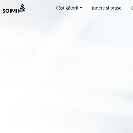
Câștigătorii
Județe și orașe