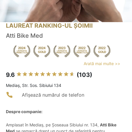
LAUREAT RANKING-UL ȘOIMII
Atti Bike Med
Arată mai multe >>
9.6
(103)
Mediaş, Str. Sos. Sibiului 134
Afișează numărul de telefon
Despre companie:
Amplasat în Mediaș, pe Șoseaua Sibiului nr. 134,
Atti Bike
Med
se remarcă drept un punct de referință pentru