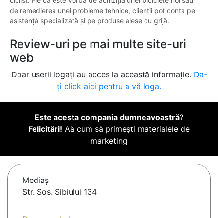
ciclist. Fie că este vorba de achiziția unei biciclete noi sau
de remedierea unei probleme tehnice, clienții pot conta pe
asistență specializată și pe produse alese cu grijă.
Review-uri pe mai multe site-uri
web
Doar userii logați au acces la această informație.
Da-
ți click aici pentru a vă loga.
Este acesta compania dumneavoastră
?
Felicitări!
Aă cum să primești materialele de
marketing
Mediaş
Str. Sos. Sibiului 134