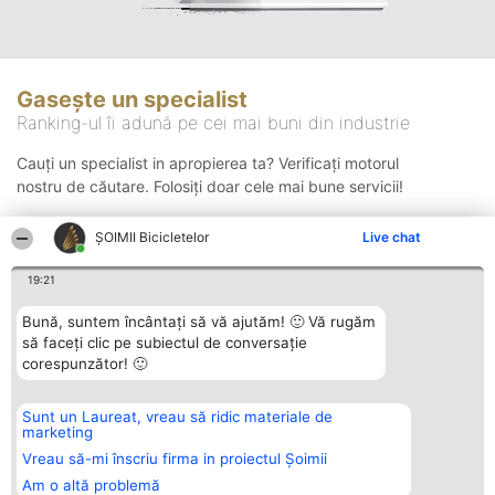
Gasește un specialist
Ranking-ul îi adună pe cei mai buni din industrie
Cauți un specialist in apropierea ta? Verificați motorul
nostru de căutare. Folosiți doar cele mai bune servicii!
ȘOIMII Bicicletelor
Live chat
Căutare
19:21
Bună, suntem încântați să vă ajutăm! 🙂 Vă rugăm
să faceți clic pe subiectul de conversație
corespunzător! 🙂
Sunt un Laureat, vreau să ridic materiale de
Organizator Ranking
Plebiscyt
Contact
marketing
BRIGHT SOLUTIONS BR SRL
Câștigătorii
Contact
Aleea Timisul De Sus 2 Bl. A30
Lista Tuturor
Vreau să-mi înscriu firma in proiectul Șoimii
Sc. A Et. 4 Ap. 13 Cod 061952
Laureaților
Am o altă problemă
București
Reguli