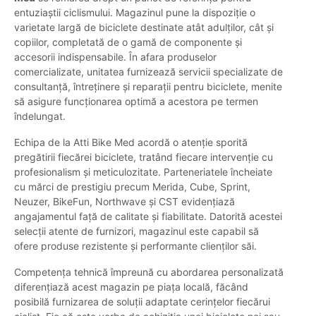
entuziaștii ciclismului. Magazinul pune la dispoziție o
varietate largă de biciclete destinate atât adulților, cât și
copiilor, completată de o gamă de componente și
accesorii indispensabile. În afara produselor
comercializate, unitatea furnizează servicii specializate de
consultanță, întreținere și reparații pentru biciclete, menite
să asigure funcționarea optimă a acestora pe termen
îndelungat.
Echipa de la Atti Bike Med acordă o atenție sporită
pregătirii fiecărei biciclete, tratând fiecare intervenție cu
profesionalism și meticulozitate. Parteneriatele încheiate
cu mărci de prestigiu precum Merida, Cube, Sprint,
Neuzer, BikeFun, Northwave și CST evidențiază
angajamentul față de calitate și fiabilitate. Datorită acestei
selecții atente de furnizori, magazinul este capabil să
ofere produse rezistente și performante clienților săi.
Competența tehnică împreună cu abordarea personalizată
diferențiază acest magazin pe piața locală, făcând
posibilă furnizarea de soluții adaptate cerințelor fiecărui