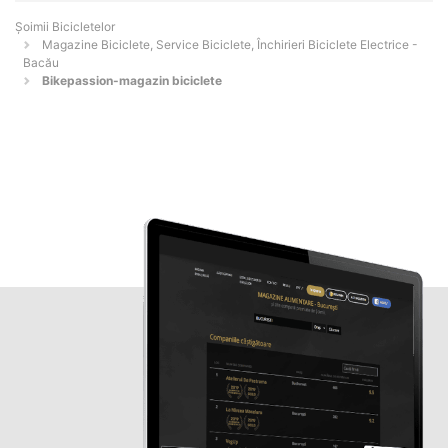
Șoimii Bicicletelor
Magazine Biciclete, Service Biciclete, Închirieri Biciclete Electrice -
Bacău
Bikepassion-magazin biciclete