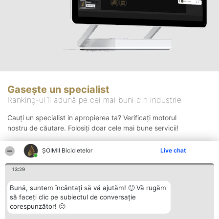
Gasește un specialist
Ranking-ul îi adună pe cei mai buni din industrie
Cauți un specialist in apropierea ta? Verificați motorul
nostru de căutare. Folosiți doar cele mai bune servicii!
ȘOIMII Bicicletelor
Live chat
Căutare
13:29
Bună, suntem încântați să vă ajutăm! 🙂 Vă rugăm
să faceți clic pe subiectul de conversație
corespunzător! 🙂