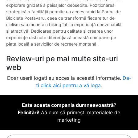
explorare ghidată a peisajelor deosebite. Poziționarea
strategică a facilității permite un acces rapid la Parcul de
Biciclete Postăvaru, ceea ce transformă fiecare tur de
ciclism sau mountain biking într-o experiență convenabilă
și atractivă. Dedicarea pentru calitate și crearea unor
experiențe distincte diferențiază această companie pe
piața locală a serviciilor de recreere montană.
Review-uri pe mai multe site-uri
web
Doar userii logați au acces la această informație.
Da-
ți click aici pentru a vă loga.
Este acesta compania dumneavoastră
?
Felicitări!
Aă cum să primești materialele de
marketing