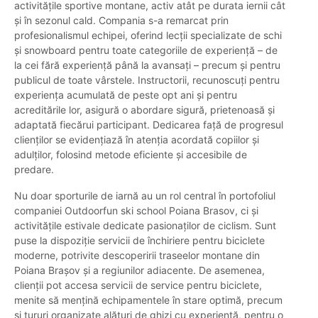
activitățile sportive montane, activ atât pe durata iernii cât
și în sezonul cald. Compania s-a remarcat prin
profesionalismul echipei, oferind lecții specializate de schi
și snowboard pentru toate categoriile de experiență – de
la cei fără experiență până la avansați – precum și pentru
publicul de toate vârstele. Instructorii, recunoscuți pentru
experiența acumulată de peste opt ani și pentru
acreditările lor, asigură o abordare sigură, prietenoasă și
adaptată fiecărui participant. Dedicarea față de progresul
clienților se evidențiază în atenția acordată copiilor și
adulților, folosind metode eficiente și accesibile de
predare.
Nu doar sporturile de iarnă au un rol central în portofoliul
companiei Outdoorfun ski school Poiana Brasov, ci și
activitățile estivale dedicate pasionaților de ciclism. Sunt
puse la dispoziție servicii de închiriere pentru biciclete
moderne, potrivite descoperirii traseelor montane din
Poiana Brașov și a regiunilor adiacente. De asemenea,
clienții pot accesa servicii de service pentru biciclete,
menite să mențină echipamentele în stare optimă, precum
și tururi organizate alături de ghizi cu experiență, pentru o