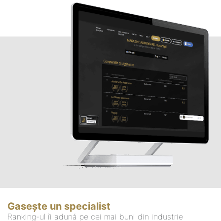
Gasește un specialist
Ranking-ul îi adună pe cei mai buni din industrie