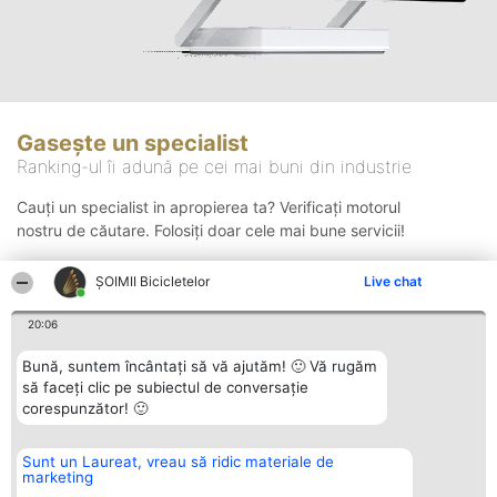
Gasește un specialist
Ranking-ul îi adună pe cei mai buni din industrie
Cauți un specialist in apropierea ta? Verificați motorul
nostru de căutare. Folosiți doar cele mai bune servicii!
ȘOIMII Bicicletelor
Live chat
Căutare
20:06
Bună, suntem încântați să vă ajutăm! 🙂 Vă rugăm
să faceți clic pe subiectul de conversație
corespunzător! 🙂
Sunt un Laureat, vreau să ridic materiale de
Organizator Ranking
Plebiscyt
Contact
marketing
BRIGHT SOLUTIONS BR SRL
Câștigătorii
Contact
Aleea Timisul De Sus 2 Bl. A30
Lista Tuturor