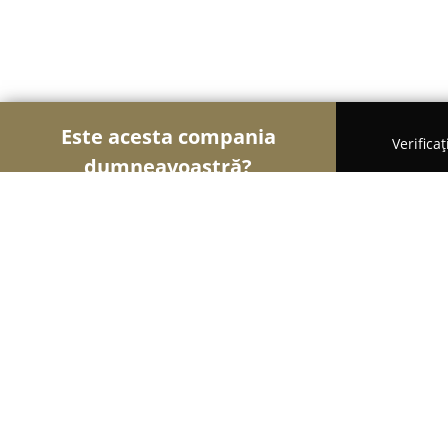
Este acesta compania
Verifica
dumneavoastră?
Șoimii Bicicletelor
Magazine Biciclete, Service Bic
Verde De Bran
10
(58)