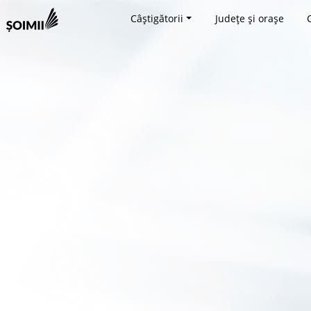
Câștigătorii
Județe și orașe