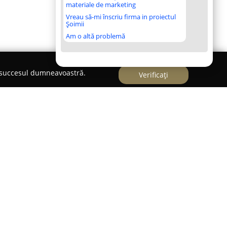
materiale de marketing
Vreau să-mi înscriu firma in proiectul
Șoimii
Am o altă problemă
e succesul dumneavoastră.
Verificați
omplete de închiriere biciclete, reprezentând o
are doresc să descopere frumusețea zonei Bran pe
spoziție o flotă modernă constând din biciclete
nsiuni și variante potrivite pentru femei și
 echipată cu frâne pe disc pentru a garanta