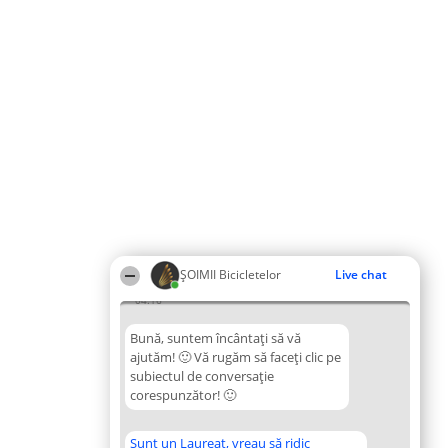
ȘOIMII Bicicletelor
Live chat
04:16
Bună, suntem încântați să vă
ajutăm! 🙂 Vă rugăm să faceți clic pe
subiectul de conversație
corespunzător! 🙂
Sunt un Laureat, vreau să ridic