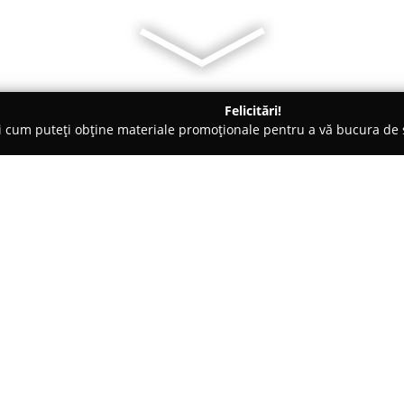
Felicitări!
ți cum puteți obține materiale promoționale pentru a vă bucura d
iclete, Închirieri Biciclete Electrice - Braşov
Verde De Bran
Despre companie:
Verde de Bran
oferă servicii c
alegere potrivită pentru cei c
două roți. Compania pune la di
noi, disponibile în diverse dime
bărbați, fiecare bicicletă fiind