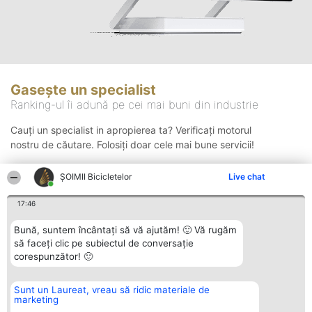
Gasește un specialist
Ranking-ul îi adună pe cei mai buni din industrie
Cauți un specialist in apropierea ta? Verificați motorul
nostru de căutare. Folosiți doar cele mai bune servicii!
ȘOIMII Bicicletelor
Live chat
Căutare
17:46
Bună, suntem încântați să vă ajutăm! 🙂 Vă rugăm
să faceți clic pe subiectul de conversație
corespunzător! 🙂
Sunt un Laureat, vreau să ridic materiale de
Organizator Ranking
Plebiscyt
Contact
marketing
BRIGHT SOLUTIONS BR SRL
Câștigătorii
Contact
Aleea Timisul De Sus 2 Bl. A30
Lista Tuturor