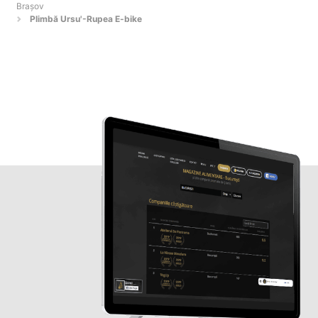
Braşov
Plimbă Ursu'-Rupea E-bike