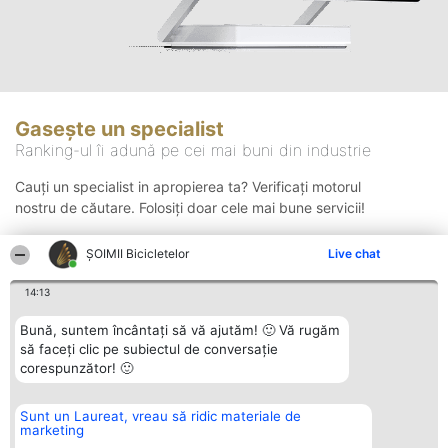
Gasește un specialist
Ranking-ul îi adună pe cei mai buni din industrie
Cauți un specialist in apropierea ta? Verificați motorul
nostru de căutare. Folosiți doar cele mai bune servicii!
ȘOIMII Bicicletelor
Live chat
Căutare
14:13
Bună, suntem încântați să vă ajutăm! 🙂 Vă rugăm
să faceți clic pe subiectul de conversație
corespunzător! 🙂
Sunt un Laureat, vreau să ridic materiale de
Organizator Ranking
Plebiscyt
Contact
marketing
BRIGHT SOLUTIONS BR SRL
Câștigătorii
Contact
Aleea Timisul De Sus 2 Bl. A30
Lista Tuturor