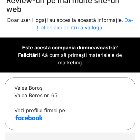
Review-uri pe mai multe site-uri
web
Doar userii logați au acces la această informație.
Da-
ți click aici pentru a vă loga.
Este acesta compania dumneavoastră
?
Felicitări!
Aă cum să primești materialele de
marketing
Valea Boroş
Valea Boros nr. 65
Vezi profilul firmei pe