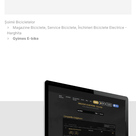
Șoimii Bicicletelor
Magazine Biciclete, Service Biciclete, Închirieri Biciclete Electrice -
Harghita
Gyimes E-bike