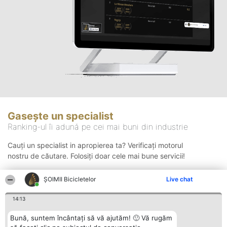
Gasește un specialist
Ranking-ul îi adună pe cei mai buni din industrie
Cauți un specialist in apropierea ta? Verificați motorul
nostru de căutare. Folosiți doar cele mai bune servicii!
ȘOIMII Bicicletelor
Live chat
Căutare
14:13
Bună, suntem încântați să vă ajutăm! 🙂 Vă rugăm