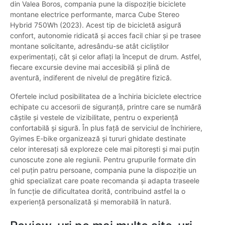
din Valea Boros, compania pune la dispoziție biciclete
montane electrice performante, marca Cube Stereo
Hybrid 750Wh (2023). Acest tip de bicicletă asigură
confort, autonomie ridicată și acces facil chiar și pe trasee
montane solicitante, adresându-se atât cicliștilor
experimentați, cât și celor aflați la început de drum. Astfel,
fiecare excursie devine mai accesibilă și plină de
aventură, indiferent de nivelul de pregătire fizică.
Ofertele includ posibilitatea de a închiria biciclete electrice
echipate cu accesorii de siguranță, printre care se numără
căștile și vestele de vizibilitate, pentru o experiență
confortabilă și sigură. În plus față de serviciul de închiriere,
Gyimes E-bike organizează și tururi ghidate destinate
celor interesați să exploreze cele mai pitorești și mai puțin
cunoscute zone ale regiunii. Pentru grupurile formate din
cel puțin patru persoane, compania pune la dispoziție un
ghid specializat care poate recomanda și adapta traseele
în funcție de dificultatea dorită, contribuind astfel la o
experiență personalizată și memorabilă în natură.