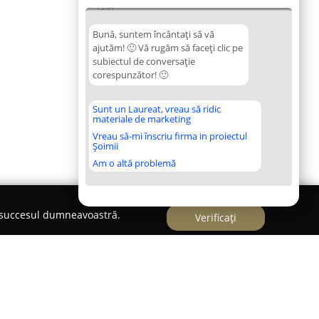
13:07
Bună, suntem încântați să vă
ajutăm! 🙂 Vă rugăm să faceți clic pe
subiectul de conversație
corespunzător! 🙂
Sunt un Laureat, vreau să ridic
materiale de marketing
Vreau să-mi înscriu firma in proiectul
Șoimii
Am o altă problemă
e succesul dumneavoastră.
Verificați
iciclete BUZAU