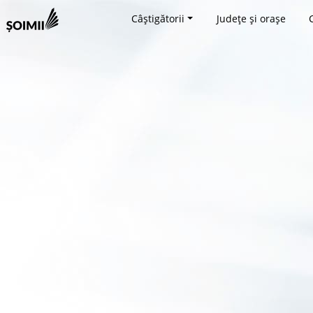
Câștigătorii
Județe și orașe