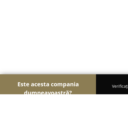
Este acesta compania
Verifica
dumneavoastră?
Șoimii Bicicletelor
Magazine Biciclete, Service Bic