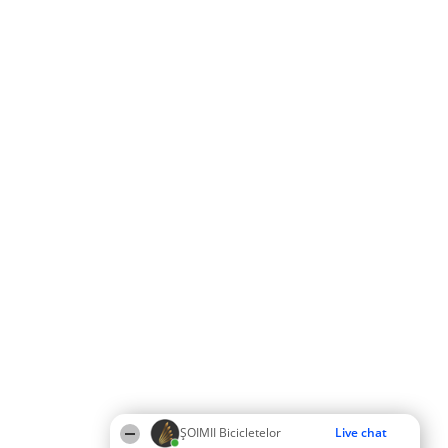
ȘOIMII Bicicletelor
Live chat