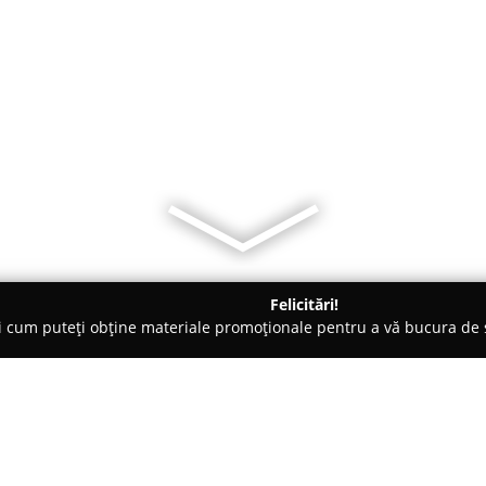
Felicitări!
ți cum puteți obține materiale promoționale pentru a vă bucura d
iclete, Închirieri Biciclete Electrice - Buzău
eBik.ro - Magazin b