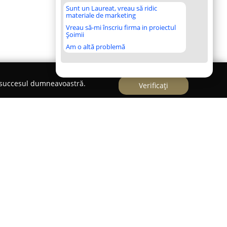
Sunt un Laureat, vreau să ridic
materiale de marketing
Vreau să-mi înscriu firma in proiectul
Șoimii
Am o altă problemă
e succesul dumneavoastră.
Verificați
r Fox Romania
ctivează ca importator oficial al bicicletelor
, furnizând o selecție extinsă de produse
te pentru calitatea superioară. Înființată în
dul ceh Leader Fox, cunoscut pentru faptul că