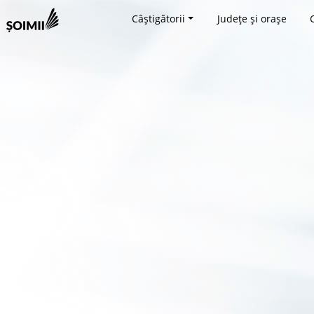
Câștigătorii
Județe și orașe