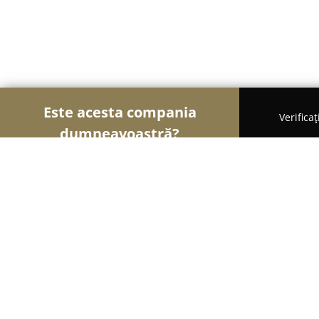
Este acesta compania
Verifica
dumneavoastră?
Șoimii Bicicletelor
Magazine Biciclete, Service Bic
Biciclete Leader Fox Romania
9.2
(21)