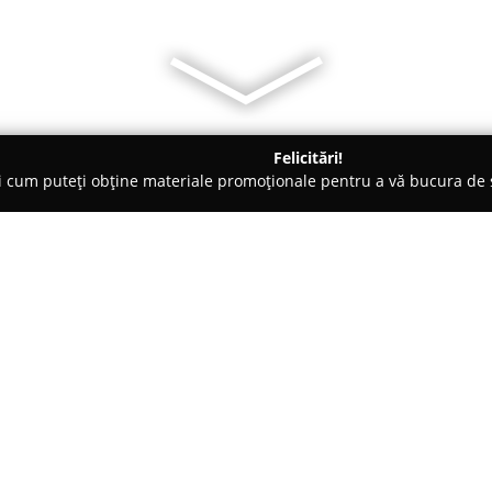
Felicitări!
ți cum puteți obține materiale promoționale pentru a vă bucura d
iclete, Închirieri Biciclete Electrice - Bucureşti
Biciclete Leade
Despre companie:
Biciclete Leader Fox România
a
Leader Fox pe piața românească
destinate ciclismului, recunoscu
2015, compania reprezintă bran