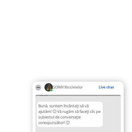
ȘOIMII Bicicletelor
Live chat
08:30
Bună, suntem încântați să vă
ajutăm! 🙂 Vă rugăm să faceți clic pe
subiectul de conversație
corespunzător! 🙂