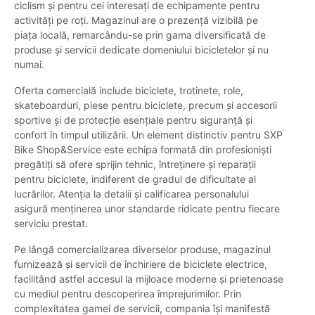
ciclism și pentru cei interesați de echipamente pentru
activități pe roți. Magazinul are o prezență vizibilă pe
piața locală, remarcându-se prin gama diversificată de
produse și servicii dedicate domeniului bicicletelor și nu
numai.
Oferta comercială include biciclete, trotinete, role,
skateboarduri, piese pentru biciclete, precum și accesorii
sportive și de protecție esențiale pentru siguranță și
confort în timpul utilizării. Un element distinctiv pentru SXP
Bike Shop&Service este echipa formată din profesioniști
pregătiți să ofere sprijin tehnic, întreținere și reparații
pentru biciclete, indiferent de gradul de dificultate al
lucrărilor. Atenția la detalii și calificarea personalului
asigură menținerea unor standarde ridicate pentru fiecare
serviciu prestat.
Pe lângă comercializarea diverselor produse, magazinul
furnizează și servicii de închiriere de biciclete electrice,
facilitând astfel accesul la mijloace moderne și prietenoase
cu mediul pentru descoperirea împrejurimilor. Prin
complexitatea gamei de servicii, compania își manifestă