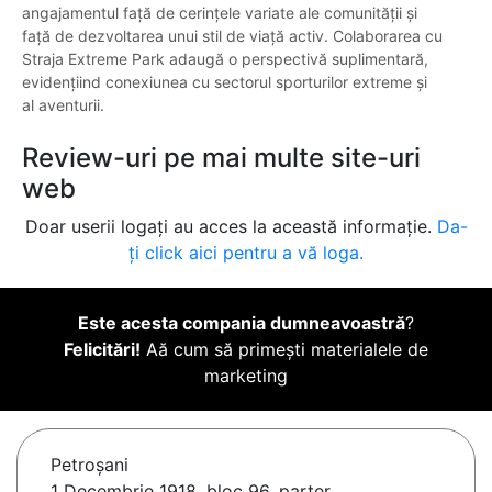
angajamentul față de cerințele variate ale comunității și
față de dezvoltarea unui stil de viață activ. Colaborarea cu
Straja Extreme Park adaugă o perspectivă suplimentară,
evidențiind conexiunea cu sectorul sporturilor extreme și
al aventurii.
Review-uri pe mai multe site-uri
web
Doar userii logați au acces la această informație.
Da-
ți click aici pentru a vă loga.
Este acesta compania dumneavoastră
?
Felicitări!
Aă cum să primești materialele de
marketing
Petroşani
1 Decembrie 1918, bloc 96, parter