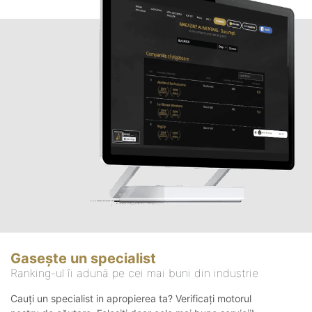
Gasește un specialist
Ranking-ul îi adună pe cei mai buni din industrie
Cauți un specialist in apropierea ta? Verificați motorul