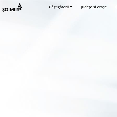
Câștigătorii
Județe și orașe