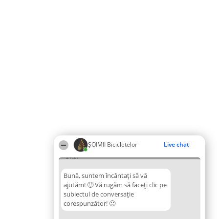
ȘOIMII Bicicletelor
Live chat
21:27
Bună, suntem încântați să vă
ajutăm! 🙂 Vă rugăm să faceți clic pe
subiectul de conversație
corespunzător! 🙂