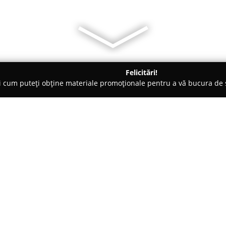
Felicitări!
ți cum puteți obține materiale promoționale pentru a vă bucura d
iclete, Închirieri Biciclete Electrice - Odorheiu Secuiesc
BikeDis
Despre companie:
BikeDistrict
este recunoscută dr
ciclismului care caută produse și
Odorheiu Secuiesc, pe strada 
dedicată pasionaților de bicicle