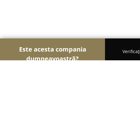
Este acesta compania
Verifica
dumneavoastră?
Șoimii Bicicletelor
Magazine Biciclete, Service Bic
BikeDistrict.ro
9.8
(84)