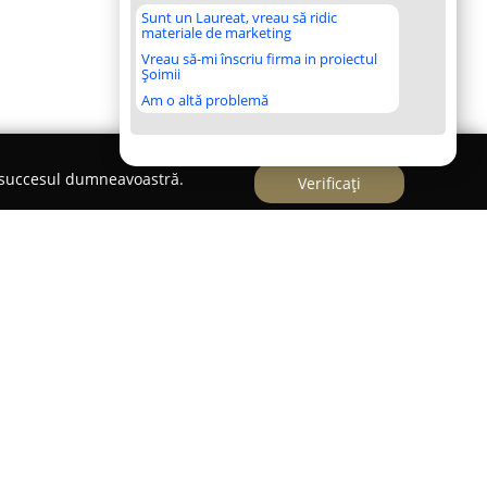
Sunt un Laureat, vreau să ridic
materiale de marketing
Vreau să-mi înscriu firma in proiectul
Șoimii
Am o altă problemă
e succesul dumneavoastră.
Verificați
trict.ro
ept o destinație specializată pentru entuziaștii
 servicii de înaltă calitate. Localizată în
Hunyadi Janos, compania oferă o gamă completă
te, reunind atât produse cât și servicii într-un