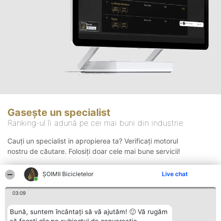
Gasește un specialist
Ranking-ul îi adună pe cei mai buni din industrie
Cauți un specialist in apropierea ta? Verificați motorul
nostru de căutare. Folosiți doar cele mai bune servicii!
ȘOIMII Bicicletelor
Live chat
Căutare
03:09
Bună, suntem încântați să vă ajutăm! 🙂 Vă rugăm