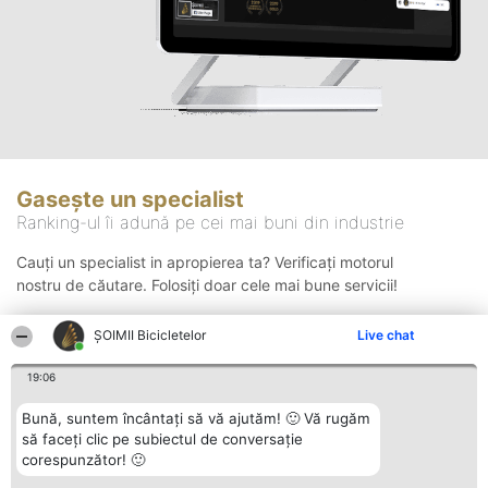
Gasește un specialist
Ranking-ul îi adună pe cei mai buni din industrie
Cauți un specialist in apropierea ta? Verificați motorul
nostru de căutare. Folosiți doar cele mai bune servicii!
ȘOIMII Bicicletelor
Live chat
Căutare
19:06
Bună, suntem încântați să vă ajutăm! 🙂 Vă rugăm
să faceți clic pe subiectul de conversație
corespunzător! 🙂