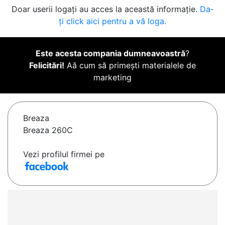
Doar userii logați au acces la această informație.
Da-
ți click aici pentru a vă loga.
Este acesta compania dumneavoastră
?
Felicitări!
Aă cum să primești materialele de
marketing
Breaza
Breaza 260C
Vezi profilul firmei pe