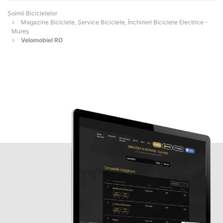
Șoimii Bicicletelor
Magazine Biciclete, Service Biciclete, Închirieri Biciclete Electrice -
Mureş
Velomobiel RO