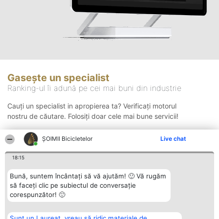
Gasește un specialist
Ranking-ul îi adună pe cei mai buni din industrie
Cauți un specialist in apropierea ta? Verificați motorul
nostru de căutare. Folosiți doar cele mai bune servicii!
ȘOIMII Bicicletelor
Live chat
Căutare
18:15
Bună, suntem încântați să vă ajutăm! 🙂 Vă rugăm
să faceți clic pe subiectul de conversație
corespunzător! 🙂
Sunt un Laureat, vreau să ridic materiale de
Organizator Ranking
Plebiscyt
Contact