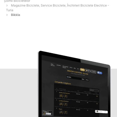
Șoimii Bicicletelor
Magazine Biciclete, Service Biciclete, Închirieri Biciclete Electrice -
Turia
Bikkla