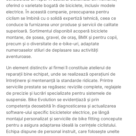
oferind o varietate bogată de biciclete, inclusiv modele
electrice. În această companie, preocuparea pentru
ciclism se îmbină cu o solidă expertiză tehnică, ceea ce
conduce la furnizarea unor produse și servicii de calitate
superioară. Sortimentul disponibil acoperă biciclete
montane, de șosea, gravel, de oraș, BMX și pentru copii,
precum și o diversitate de e-bike-uri, adaptate
numeroaselor stiluri de deplasare sau activități
aventuroase.
Un element distinctiv al firmei îl constituie atelierul de
reparații bine echipat, unde se realizează operațiuni de
întreținere și mentenanță la standarde ridicate. Printre
serviciile prestate se regăsesc reviziile complete, reglajele
de precizie și lucrări specializate pentru sistemele de
suspensie. Bike Evolution se evidențiază și prin
competența deosebită în diagnosticarea și actualizarea
software-ului specific bicicletelor electrice, pe lângă
montajul personalizat și serviciile de bike fitting concepute
pentru a asigura adaptarea ideală la cerințele ciclistului.
Echipa dispune de personal instruit, care folosește unelte