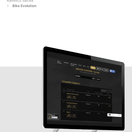
Râmnicu Vâlcea
Bike Evolution