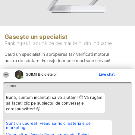
Gasește un specialist
Ranking-ul îi adună pe cei mai buni din industrie
Cauți un specialist in apropierea ta? Verificați motorul
nostru de căutare. Folosiți doar cele mai bune servicii!
ȘOIMII Bicicletelor
Live chat
Căutare
02:00
Bună, suntem încântați să vă ajutăm! 🙂 Vă rugăm
să faceți clic pe subiectul de conversație
corespunzător! 🙂
Sunt un Laureat, vreau să ridic materiale de
Organizator Ranking
Plebiscyt
Contact
marketing
BRIGHT SOLUTIONS BR SRL
Câștigătorii
Contact
Aleea Timisul De Sus 2 Bl. A30
Lista Tuturor
Vreau să-mi înscriu firma in proiectul Șoimii