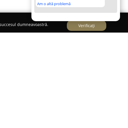
Am o altă problemă
e succesul dumneavoastră.
Verificați
ată în centrul orașului Iași, pe Strada Vlădiceni 12,
at entuziaștilor de ciclism și persoanelor
e viață activ. Această companie acoperă o gamă
icletelor, fiind orientată către necesitățile variate
ști. Oferta include o varietate de biciclete
categorii și stiluri diferite, pentru a răspunde
ali.