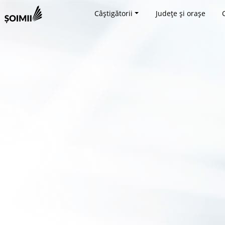
Câștigătorii
Județe și orașe