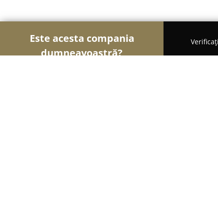
Este acesta compania
Verifica
dumneavoastră?
Șoimii Bicicletelor
Magazine Biciclete, Service Bici
Bicicleta Bucovineana
8.7
(9)
Iaşi, Strada Vlădiceni 12
Afișează numărul de telefon