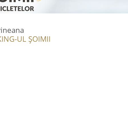
vineana
ING-UL ȘOIMII