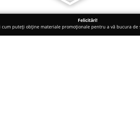
Felicitări!
ți cum puteți obține materiale promoționale pentru a vă bucura d
clete, Închirieri Biciclete Electrice - Iaşi
Bicicleta Bucovineana
Despre companie:
Bicicleta Bucovineana
, localiz
funcționează ca un centru dedic
interesate să adopte un stil d
largă de servicii în sectorul bic
ale comunității locale de bicicli
disponibile pentru vânzare, din 
preferințelor clienților individu