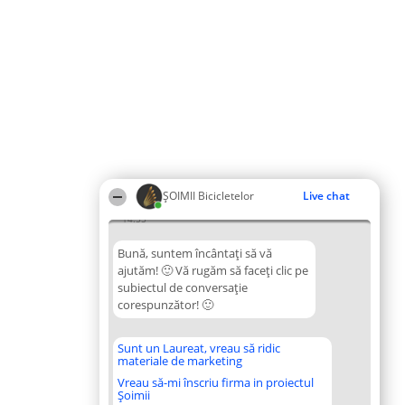
ȘOIMII Bicicletelor
Live chat
14:55
Bună, suntem încântați să vă
ajutăm! 🙂 Vă rugăm să faceți clic pe
subiectul de conversație
corespunzător! 🙂
Sunt un Laureat, vreau să ridic
materiale de marketing
Vreau să-mi înscriu firma in proiectul
Șoimii