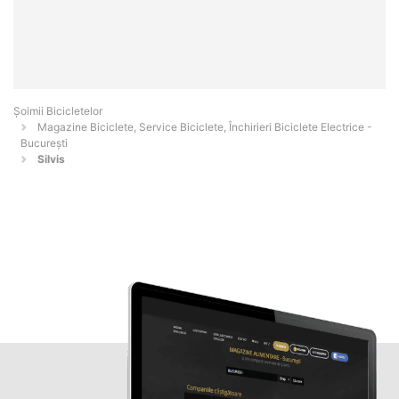
Șoimii Bicicletelor
Magazine Biciclete, Service Biciclete, Închirieri Biciclete Electrice -
Bucureşti
Silvis