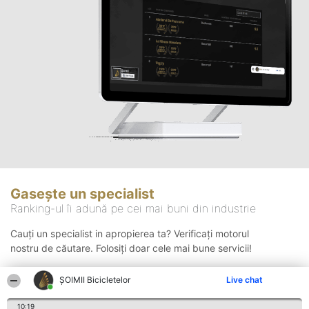
Gasește un specialist
Ranking-ul îi adună pe cei mai buni din industrie
Cauți un specialist in apropierea ta? Verificați motorul
nostru de căutare. Folosiți doar cele mai bune servicii!
ȘOIMII Bicicletelor
Live chat
Căutare
10:19