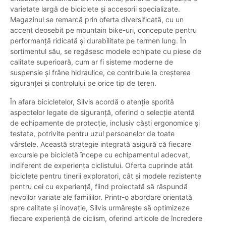
varietate largă de biciclete și accesorii specializate.
Magazinul se remarcă prin oferta diversificată, cu un
accent deosebit pe mountain bike-uri, concepute pentru
performanță ridicată și durabilitate pe termen lung. În
sortimentul său, se regăsesc modele echipate cu piese de
calitate superioară, cum ar fi sisteme moderne de
suspensie și frâne hidraulice, ce contribuie la creșterea
siguranței și controlului pe orice tip de teren.
În afara bicicletelor, Silvis acordă o atenție sporită
aspectelor legate de siguranță, oferind o selecție atentă
de echipamente de protecție, inclusiv căști ergonomice și
testate, potrivite pentru uzul persoanelor de toate
vârstele. Această strategie integrată asigură că fiecare
excursie pe bicicletă începe cu echipamentul adecvat,
indiferent de experiența ciclistului. Oferta cuprinde atât
biciclete pentru tinerii exploratori, cât și modele rezistente
pentru cei cu experiență, fiind proiectată să răspundă
nevoilor variate ale familiilor. Printr-o abordare orientată
spre calitate și inovație, Silvis urmărește să optimizeze
fiecare experiență de ciclism, oferind articole de încredere