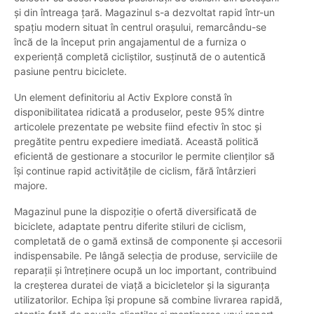
și din întreaga țară. Magazinul s-a dezvoltat rapid într-un
spațiu modern situat în centrul orașului, remarcându-se
încă de la început prin angajamentul de a furniza o
experiență completă cicliștilor, susținută de o autentică
pasiune pentru biciclete.
Un element definitoriu al Activ Explore constă în
disponibilitatea ridicată a produselor, peste 95% dintre
articolele prezentate pe website fiind efectiv în stoc și
pregătite pentru expediere imediată. Această politică
eficientă de gestionare a stocurilor le permite clienților să
își continue rapid activitățile de ciclism, fără întârzieri
majore.
Magazinul pune la dispoziție o ofertă diversificată de
biciclete, adaptate pentru diferite stiluri de ciclism,
completată de o gamă extinsă de componente și accesorii
indispensabile. Pe lângă selecția de produse, serviciile de
reparații și întreținere ocupă un loc important, contribuind
la creșterea duratei de viață a bicicletelor și la siguranța
utilizatorilor. Echipa își propune să combine livrarea rapidă,