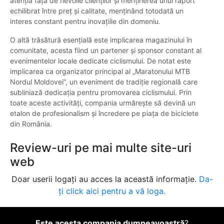
atenția față de nevoile clienților și menținerea unui raport
echilibrat între preț și calitate, menținând totodată un
interes constant pentru inovațiile din domeniu.
O altă trăsătură esențială este implicarea magazinului în
comunitate, acesta fiind un partener și sponsor constant al
evenimentelor locale dedicate ciclismului. De notat este
implicarea ca organizator principal al „Maratonului MTB
Nordul Moldovei”, un eveniment de tradiție regională care
subliniază dedicația pentru promovarea ciclismului. Prin
toate aceste activități, compania urmărește să devină un
etalon de profesionalism și încredere pe piața de biciclete
din România.
Review-uri pe mai multe site-uri
web
Doar userii logați au acces la această informație.
Da-
ți click aici pentru a vă loga.
Este acesta compania dumneavoastră
?