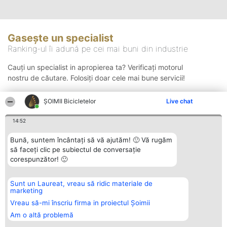
Gasește un specialist
Ranking-ul îi adună pe cei mai buni din industrie
Cauți un specialist in apropierea ta? Verificați motorul
nostru de căutare. Folosiți doar cele mai bune servicii!
ȘOIMII Bicicletelor
Live chat
Căutare
14:52
Bună, suntem încântați să vă ajutăm! 🙂 Vă rugăm
să faceți clic pe subiectul de conversație
corespunzător! 🙂
Sunt un Laureat, vreau să ridic materiale de
Organizator Ranking
Plebiscyt
Contact
marketing
BRIGHT SOLUTIONS BR SRL
Câștigătorii
Contact
Aleea Timisul De Sus 2 Bl. A30
Lista Tuturor
Vreau să-mi înscriu firma in proiectul Șoimii
Sc. A Et. 4 Ap. 13 Cod 061952
Laureaților
Am o altă problemă
București
Reguli
CUI 36737675
Statut