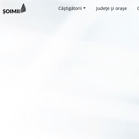
Câștigătorii
Județe și orașe