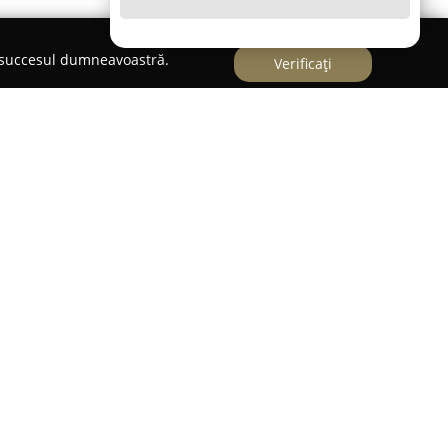
e succesul dumneavoastră.
Verificați
citate pe bicicleta, outdoor advertising
zarea de soluții inovatoare de publicitate
ea prin campanii desfășurate pe biciclete.
mizează impactul asupra grupului țintă,
ui publicitar într-un mod apropiat și direct către
vite pentru lansarea de noi produse sau servicii,
entru diferite evenimente, conferind o vizibilitate
ilor, cât și șoferilor. Datorită flexibilității și