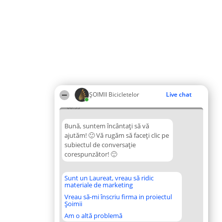
ȘOIMII Bicicletelor
Live chat
08:33
Bună, suntem încântați să vă
ajutăm! 🙂 Vă rugăm să faceți clic pe
subiectul de conversație
corespunzător! 🙂
Sunt un Laureat, vreau să ridic
materiale de marketing
Vreau să-mi înscriu firma in proiectul
Șoimii
Am o altă problemă