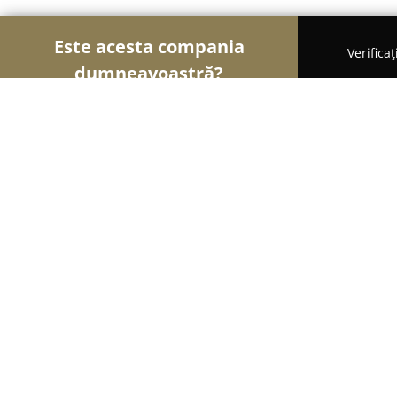
Este acesta compania
Verifica
dumneavoastră?
Șoimii Bicicletelor
Magazine Biciclete, Service Bici
PePedale.ro - Publicitate pe biciclet
8
(21)
Râureni, Strada Dacia nr 8
Afișează numărul de telefon