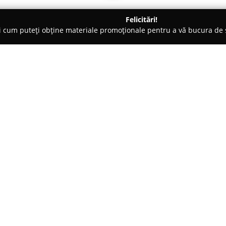
Felicitări!
ți cum puteți obține materiale promoționale pentru a vă bucura d
clete, Închirieri Biciclete Electrice - Valcea
PePedale.ro - Publi
a, outdoor advertising
Despre companie:
PePedale.ro
se axează pe furni
outdoor, cu accent pe promovar
Această metodă originală maxi
facilitând transmiterea mesajul
Arată mai multe >>
consumator.
Serviciile companiei sunt potri
deschideri festive, precum și p
clară ce atrage atenția atât pieton