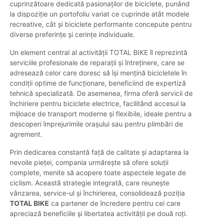
cuprinzătoare dedicată pasionaților de biciclete, punând
la dispoziție un portofoliu variat ce cuprinde atât modele
recreative, cât și biciclete performante concepute pentru
diverse preferințe și cerințe individuale.
Un element central al activității TOTAL BIKE îl reprezintă
serviciile profesionale de reparații și întreținere, care se
adresează celor care doresc să își mențină bicicletele în
condiții optime de funcționare, beneficiind de expertiză
tehnică specializată. De asemenea, firma oferă servicii de
închiriere pentru biciclete electrice, facilitând accesul la
mijloace de transport moderne și flexibile, ideale pentru a
descoperi împrejurimile orașului sau pentru plimbări de
agrement.
Prin dedicarea constantă față de calitate și adaptarea la
nevoile pieței, compania urmărește să ofere soluții
complete, menite să acopere toate aspectele legate de
ciclism. Această strategie integrată, care reunește
vânzarea, service-ul și închirierea, consolidează poziția
TOTAL BIKE
ca partener de încredere pentru cei care
apreciază beneficiile și libertatea activității pe două roți.