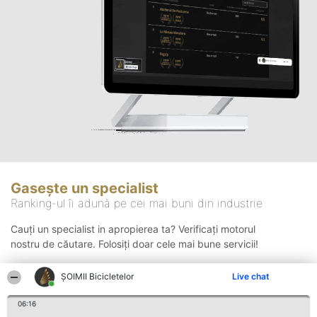
Gasește un specialist
Ranking-ul îi adună pe cei mai buni din industrie
Cauți un specialist in apropierea ta? Verificați motorul
nostru de căutare. Folosiți doar cele mai bune servicii!
ȘOIMII Bicicletelor
Live chat
Căutare
06:16