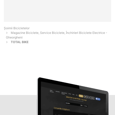
Șoimii Bicicletelor
Magazine Biciclete, Service Biciclete, Închirieri Biciclete Electrice -
Gheorgheni
TOTAL BIKE