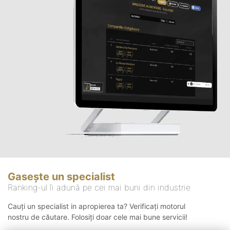
Gasește un specialist
Ranking-ul îi adună pe cei mai buni din industrie
Cauți un specialist in apropierea ta? Verificați motorul
nostru de căutare. Folosiți doar cele mai bune servicii!