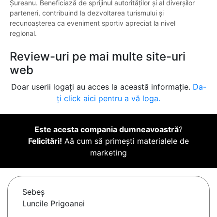
Șureanu. Beneficiază de sprijinul autorităților și al diverșilor
parteneri, contribuind la dezvoltarea turismului și
recunoașterea ca eveniment sportiv apreciat la nivel
regional.
Review-uri pe mai multe site-uri
web
Doar userii logați au acces la această informație.
Da-
ți click aici pentru a vă loga.
Este acesta compania dumneavoastră
?
Felicitări!
Aă cum să primești materialele de
marketing
Sebeş
Luncile Prigoanei