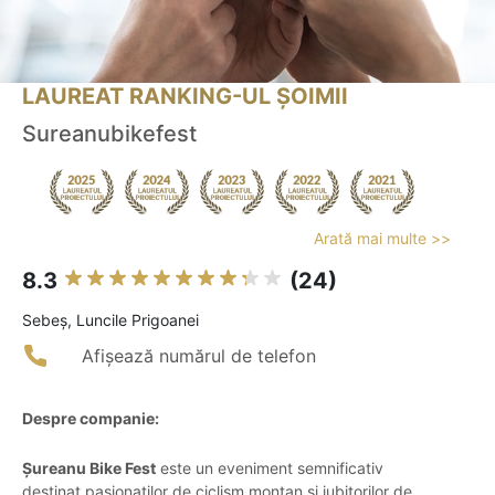
LAUREAT RANKING-UL ȘOIMII
Sureanubikefest
Arată mai multe >>
8.3
(24)
Sebeş, Luncile Prigoanei
Afișează numărul de telefon
Despre companie:
Șureanu Bike Fest
este un eveniment semnificativ
destinat pasionaților de ciclism montan și iubitorilor de