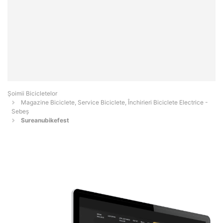
Șoimii Bicicletelor
Magazine Biciclete, Service Biciclete, Închirieri Biciclete Electrice -
Sebeş
Sureanubikefest