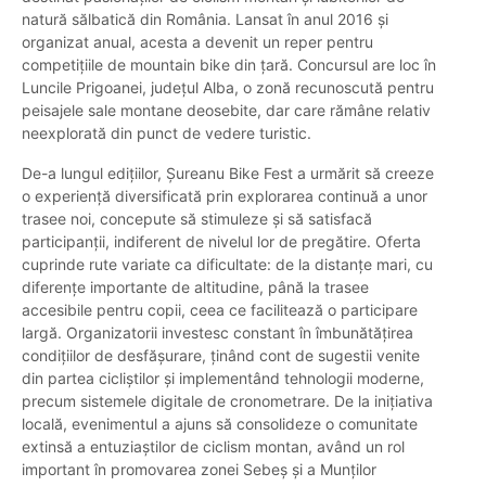
natură sălbatică din România. Lansat în anul 2016 și
organizat anual, acesta a devenit un reper pentru
competițiile de mountain bike din țară. Concursul are loc în
Luncile Prigoanei, județul Alba, o zonă recunoscută pentru
peisajele sale montane deosebite, dar care rămâne relativ
neexplorată din punct de vedere turistic.
De-a lungul edițiilor, Șureanu Bike Fest a urmărit să creeze
o experiență diversificată prin explorarea continuă a unor
trasee noi, concepute să stimuleze și să satisfacă
participanții, indiferent de nivelul lor de pregătire. Oferta
cuprinde rute variate ca dificultate: de la distanțe mari, cu
diferențe importante de altitudine, până la trasee
accesibile pentru copii, ceea ce facilitează o participare
largă. Organizatorii investesc constant în îmbunătățirea
condițiilor de desfășurare, ținând cont de sugestii venite
din partea cicliștilor și implementând tehnologii moderne,
precum sistemele digitale de cronometrare. De la inițiativa
locală, evenimentul a ajuns să consolideze o comunitate
extinsă a entuziaștilor de ciclism montan, având un rol
important în promovarea zonei Sebeș și a Munților