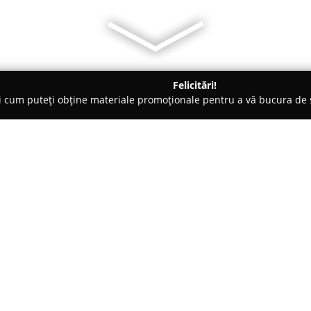
Felicitări!
ți cum puteți obține materiale promoționale pentru a vă bucura d
iclete, Închirieri Biciclete Electrice - Neamţ
J1CU Bike&Service
Despre companie:
J1CU Bike&Service
este o comp
game complete de servicii dest
pe Bulevardul Republicii nr.46,
pentru cei interesați de soluții 
Arată mai multe >>
Sortimentul amplu de biciclete 