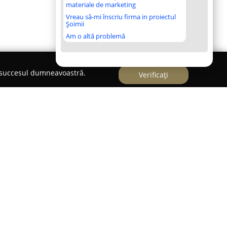
materiale de marketing
Vreau să-mi înscriu firma in proiectul
Șoimii
Am o altă problemă
e succesul dumneavoastră.
Verificați
anie din Roman specializată în furnizarea unei
inate pasionaților de ciclism din zonă. Amplasată
 la parter, această firmă reprezintă un reper
sigure și calitative în domeniul bicicletelor.
pus la dispoziție acoperă toate vârstele și