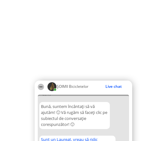
ȘOIMII Bicicletelor
Live chat
05:19
Bună, suntem încântați să vă
ajutăm! 🙂 Vă rugăm să faceți clic pe
subiectul de conversație
corespunzător! 🙂
Sunt un Laureat, vreau să ridic