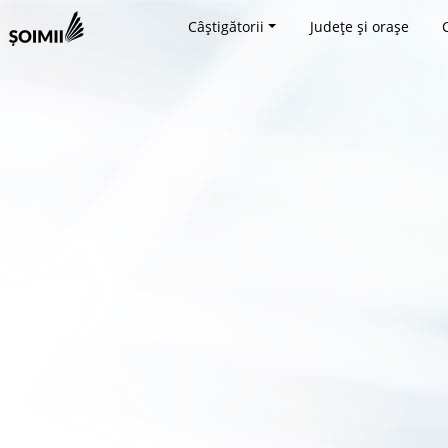
Câștigătorii
Județe și orașe