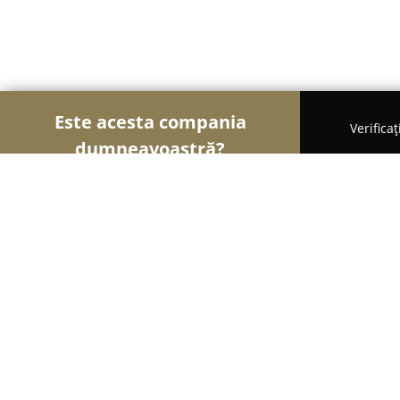
Este acesta compania
Verifica
dumneavoastră?
Șoimii Bicicletelor
Magazine Biciclete, Service Bic
J1CU Bike&Service