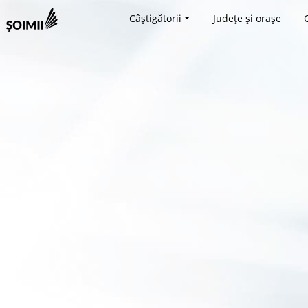
Câștigătorii
Județe și orașe