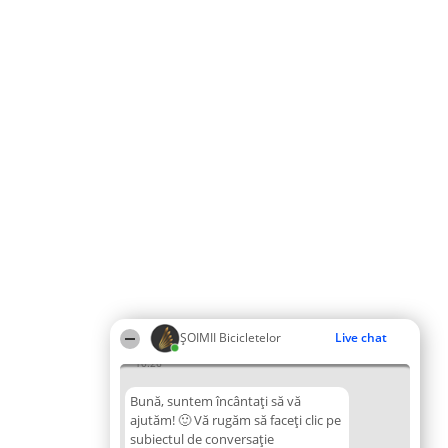
ȘOIMII Bicicletelor
Live chat
10:26
Bună, suntem încântați să vă
ajutăm! 🙂 Vă rugăm să faceți clic pe
subiectul de conversație