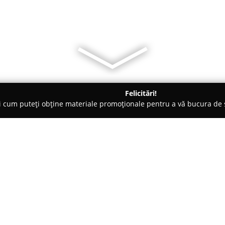
Felicitări!
ți cum puteți obține materiale promoționale pentru a vă bucura d
iclete, Închirieri Biciclete Electrice - Suceava
E Bike Rental Tra
Despre companie:
E Bike Rental Transrarău
funcț
în închirierea de biciclete elec