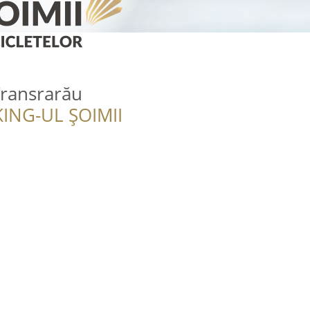
Transrarău
ING-UL ȘOIMII