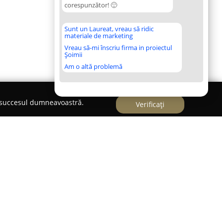
corespunzător! 🙂
Sunt un Laureat, vreau să ridic
materiale de marketing
Vreau să-mi înscriu firma in proiectul
Șoimii
Am o altă problemă
e succesul dumneavoastră.
Verificați
nsrarău
ionează ca o întreprindere de familie specializată
trice tip mountain bike, facilitând accesul spre