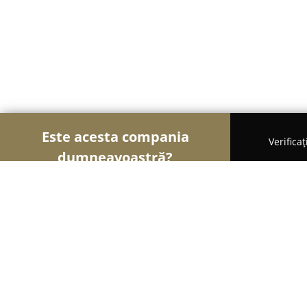
Este acesta compania
Verifica
dumneavoastră?
Șoimii Bicicletelor
Magazine Biciclete, Service Bic
E Bike Rental Transrarău