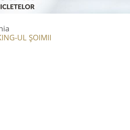
nia
ING-UL ȘOIMII