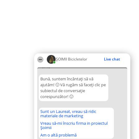
ȘOIMII Bicicletelor
Live chat
07:12
Bună, suntem încântați să vă
ajutăm! 🙂 Vă rugăm să faceți clic pe
subiectul de conversație
corespunzător! 🙂
Sunt un Laureat, vreau să ridic
materiale de marketing
Vreau să-mi înscriu firma in proiectul
Șoimii
Am o altă problemă