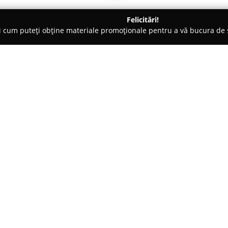
Felicitări!
ți cum puteți obține materiale promoționale pentru a vă bucura d
clete, Închirieri Biciclete Electrice - Sibiu
EBike in Romania
Despre companie:
EBike în România
operează ca u
având sediul în Sibiu, pe stra
atenție deosebită promovării mo
timpului o varietate de servicii
Arată mai multe >>
Printre opțiunile disponibile se
electrice, atât pentru plimbări
terenuri montane solicitante. Pe
oferta de biciclete electrice d