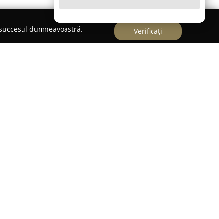
e succesul dumneavoastră.
Verificați
n expert în domeniul bicicletelor electrice,
da Mărăști, la numărul 9. Compania acordă o
bilității sustenabile, oferind de-a lungul
 dedicate pasionaților de ciclism electric.
 numără posibilitatea de a închiria biciclete
 urbane, cât și pentru trasee off-road care implică
 lângă serviciile de închiriere, se regăsește și
isponibile spre vânzare, compania fiind importator