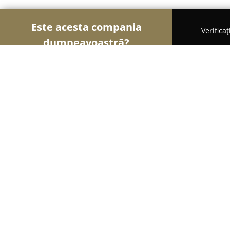
Este acesta compania
Verifica
dumneavoastră?
Șoimii Bicicletelor
Magazine Biciclete, Service Bici
EBike in Romania
9.6
(34)
Sibiu, Marasti 9
Afișează numărul de telefon