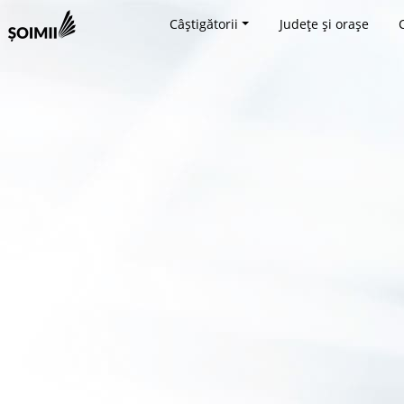
Câștigătorii
Județe și orașe