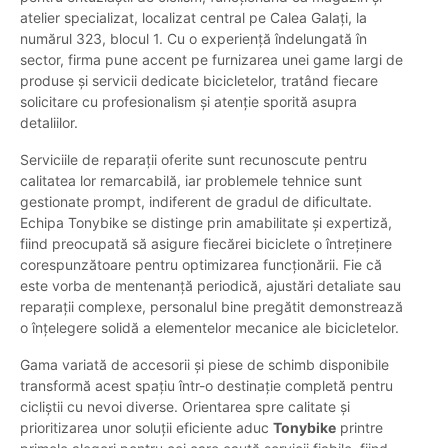
atelier specializat, localizat central pe Calea Galați, la
numărul 323, blocul 1. Cu o experiență îndelungată în
sector, firma pune accent pe furnizarea unei game largi de
produse și servicii dedicate bicicletelor, tratând fiecare
solicitare cu profesionalism și atenție sporită asupra
detaliilor.
Serviciile de reparații oferite sunt recunoscute pentru
calitatea lor remarcabilă, iar problemele tehnice sunt
gestionate prompt, indiferent de gradul de dificultate.
Echipa Tonybike se distinge prin amabilitate și expertiză,
fiind preocupată să asigure fiecărei biciclete o întreținere
corespunzătoare pentru optimizarea funcționării. Fie că
este vorba de mentenanță periodică, ajustări detaliate sau
reparații complexe, personalul bine pregătit demonstrează
o înțelegere solidă a elementelor mecanice ale bicicletelor.
Gama variată de accesorii și piese de schimb disponibile
transformă acest spațiu într-o destinație completă pentru
cicliștii cu nevoi diverse. Orientarea spre calitate și
prioritizarea unor soluții eficiente aduc
Tonybike
printre