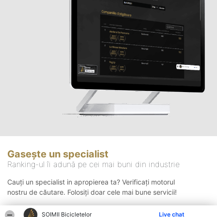
Gasește un specialist
Ranking-ul îi adună pe cei mai buni din industrie
Cauți un specialist in apropierea ta? Verificați motorul
nostru de căutare. Folosiți doar cele mai bune servicii!
ȘOIMII Bicicletelor
Live chat