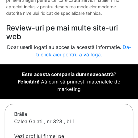
primele alegeri pentru cei care caută servicii fiabile, fiind
apreciat inclusiv pentru deservirea modelelor moderne
datorită nivelului ridicat de specializare tehnică.
Review-uri pe mai multe site-uri
web
Doar userii logați au acces la această informație.
Da-
ți click aici pentru a vă loga.
Este acesta compania dumneavoastră
?
Felicitări!
Aă cum să primești materialele de
marketing
Brăila
Calea Galati , nr 323 , bl 1
Vezi profilul firmei pe