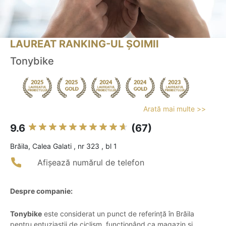
LAUREAT RANKING-UL ȘOIMII
Tonybike
Arată mai multe >>
9.6
(67)
Brăila, Calea Galati , nr 323 , bl 1
Afișează numărul de telefon
Despre companie:
Tonybike
este considerat un punct de referință în Brăila
pentru entuziaștii de ciclism, funcționând ca magazin și