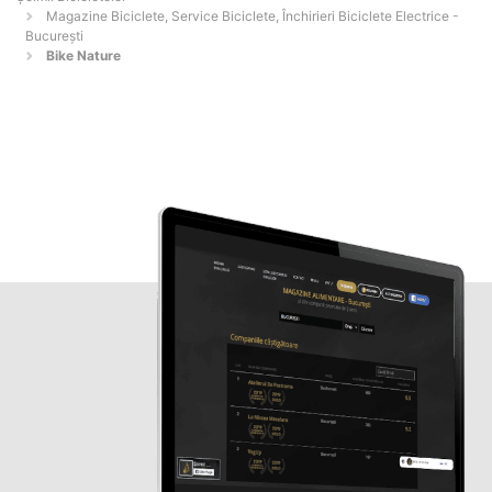
Magazine Biciclete, Service Biciclete, Închirieri Biciclete Electrice -
Bucureşti
Bike Nature