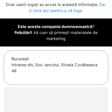
Doar userii logați au acces la această informație.
Da-
ți click aici pentru a vă loga.
Este acesta compania dumneavoastră
?
Felicitări!
Aă cum să primești materialele de
marketing
Bucureşti
Intrarea din, Sos. Iancului, Strada Corăbeasca
48