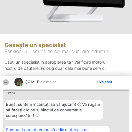
Gasește un specialist
Ranking-ul îi adună pe cei mai buni din industrie
Cauți un specialist in apropierea ta? Verificați motorul
nostru de căutare. Folosiți doar cele mai bune servicii!
ȘOIMII Bicicletelor
Live chat
Căutare
22:39
Bună, suntem încântați să vă ajutăm! 🙂 Vă rugăm
să faceți clic pe subiectul de conversație
corespunzător! 🙂
Sunt un Laureat, vreau să ridic materiale de
Organizator Ranking
Plebiscyt
Contact