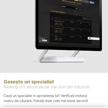
Gasește un specialist
Ranking-ul îi adună pe cei mai buni din industrie
Cauți un specialist in apropierea ta? Verificați motorul
nostru de căutare. Folosiți doar cele mai bune servicii!