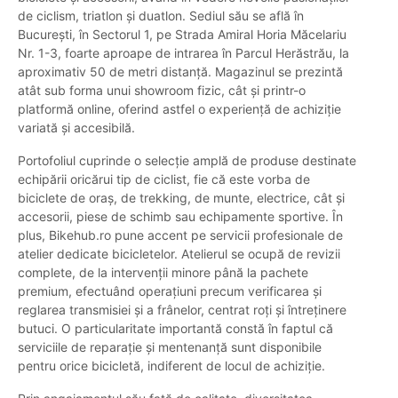
de ciclism, triatlon și duatlon. Sediul său se află în
București, în Sectorul 1, pe Strada Amiral Horia Măcelariu
Nr. 1-3, foarte aproape de intrarea în Parcul Herăstrău, la
aproximativ 50 de metri distanță. Magazinul se prezintă
atât sub forma unui showroom fizic, cât și printr-o
platformă online, oferind astfel o experiență de achiziție
variată și accesibilă.
Portofoliul cuprinde o selecție amplă de produse destinate
echipării oricărui tip de ciclist, fie că este vorba de
biciclete de oraș, de trekking, de munte, electrice, cât și
accesorii, piese de schimb sau echipamente sportive. În
plus, Bikehub.ro pune accent pe servicii profesionale de
atelier dedicate bicicletelor. Atelierul se ocupă de revizii
complete, de la intervenții minore până la pachete
premium, efectuând operațiuni precum verificarea și
reglarea transmisiei și a frânelor, centrat roți și întreținere
butuci. O particularitate importantă constă în faptul că
serviciile de reparație și mentenanță sunt disponibile
pentru orice bicicletă, indiferent de locul de achiziție.