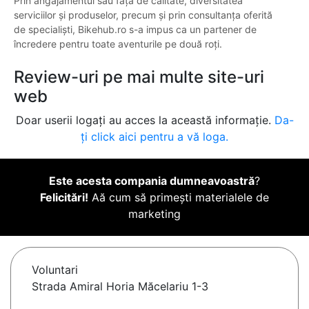
Prin angajamentul său față de calitate, diversitatea
serviciilor și produselor, precum și prin consultanța oferită
de specialiști, Bikehub.ro s-a impus ca un partener de
încredere pentru toate aventurile pe două roți.
Review-uri pe mai multe site-uri
web
Doar userii logați au acces la această informație.
Da-
ți click aici pentru a vă loga.
Este acesta compania dumneavoastră
?
Felicitări!
Aă cum să primești materialele de
marketing
Voluntari
Strada Amiral Horia Măcelariu 1-3