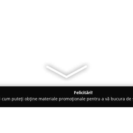
Felicitări!
ți cum puteți obține materiale promoționale pentru a vă bucura d
iclete, Închirieri Biciclete Electrice - Cluj-Napoca
BicicleteBune