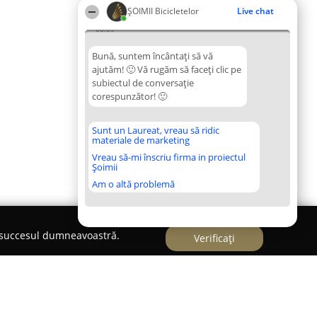
ȘOIMII Bicicletelor
Live chat
06:09
Bună, suntem încântați să vă
ajutăm! 🙂 Vă rugăm să faceți clic pe
subiectul de conversație
corespunzător! 🙂
Sunt un Laureat, vreau să ridic
materiale de marketing
Vreau să-mi înscriu firma in proiectul
Șoimii
Am o altă problemă
e succesul dumneavoastră.
Verificați