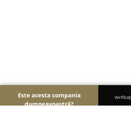
Este acesta compania
Verifica
dumneavoastră?
Șoimii Bicicletelor
Magazine Biciclete, Service Bic