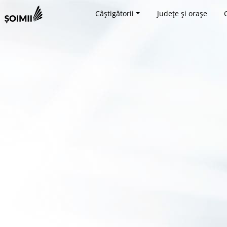
Câștigătorii
Județe și orașe